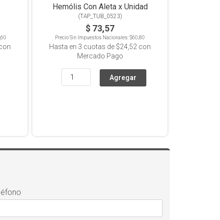
Hemólis Con Aleta x Unidad
(
TAP_TUB_0523
)
$ 73,57
,60
Precio Sin Impuestos Nacionales:
$60,80
con
Hasta en
3
cuotas de
$24,52
con
Mercado Pago
léfono