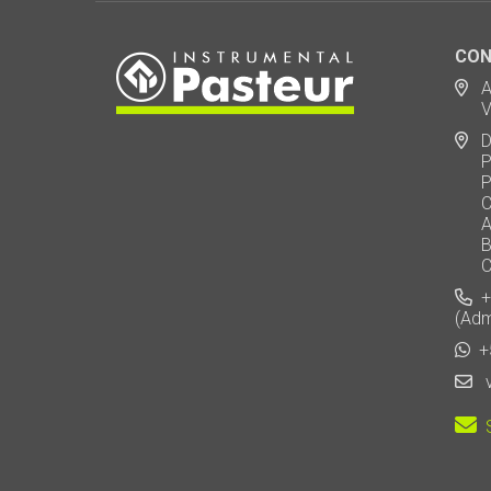
CON
Ad
Via
De
Polo
Puen
Call
AU 
Baj
Carl
+5
(Adm
+5
v
S