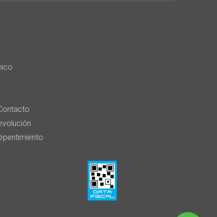
nico
Contacto
devolución
epentimiento