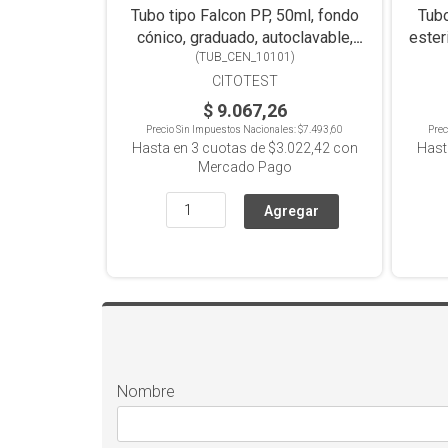
Tubo tipo Falcon PP, 50ml, fondo
Tubo
cónico, graduado, autoclavable,
ester
(
TUB_CEN_10101
Pack x 25
)
CITOTEST
$ 9.067,26
Precio Sin Impuestos Nacionales:
$7.493,60
Prec
Hasta en
3
cuotas de
$3.022,42
con
Hast
Mercado Pago
Nombre