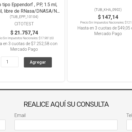
 tipo Eppendorf , PP, 1.5 ml,
(
TUB_KHA_0902
)
il, libre de RNasa/DNASA/No
$ 147,14
pirogénico, Pack x 500
(
TUB_EPP_10104
)
Precio Sin Impuestos Nacionales:
$121
CITOTEST
Hasta en
3
cuotas de
$49,05
$ 21.757,74
Mercado Pago
io Sin Impuestos Nacionales:
$17.981,60
a en
3
cuotas de
$7.252,58
con
Mercado Pago
REALICE AQUÍ SU CONSULTA
Email
Te