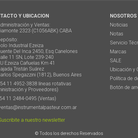
TACTO Y UBICACION
NOSOTROS
ministración y Ventas:
Noticias
monte 2323 (C1056ABK) CABA
Notas
pósito:
Servicio Téc
 Industrial Ezeiza
te Del Inca 2450, Esq.Canelones
Marcas
e 11 SN, Lote 239-240
SALE
Ezeiza Cañuelas Km 41
ada Tristán Suárez
Ubicación y 
os Spegazzini (1812), Buenos Aires
Política de 
4 11 4952-3838 líneas rotativas
Botón de arr
inistración y Proveedores)
4 11 2484-0495 (Ventas)
entas@instrumentalpasteur.com.ar
uscribite a nuestro newsletter
© Todos los derechos Reservados