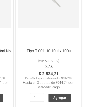
0ml No
Tips T-001-10 10ul x 100u
(
MIP_ACC_9119
)
DLAB
$ 2.834,21
1,60
Precio Sin Impuestos Nacionales:
$2.342,32
51
con
Hasta en
3
cuotas de
$944,74
con
Mercado Pago