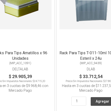
ks Para Tips Amatillos x 96
Rack Para Tips T-011-10ml 1
Unidades
Esteril x 24u
(
MIP_ACC_1091
)
(
MIP_ACC_9439
)
DELTALAB
DLAB
$ 29.905,39
$ 33.712,54
io Sin Impuestos Nacionales:
$24.715,20
Precio Sin Impuestos Nacionales:
$27.86
a en
3
cuotas de
$9.968,46
con
Hasta en
3
cuotas de
$11.237,
Mercado Pago
Mercado Pago