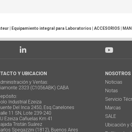
teur | Equipamiento integral para Laboratorios |
ACCESORIOS
|
MANE
TACTO Y UBICACION
NOSOTROS
ministración y Ventas:
Noticias
monte 2323 (C1056ABK) CABA
Notas
pósito:
Servicio Téc
 Industrial Ezeiza
te Del Inca 2450, Esq.Canelones
Marcas
e 11 SN, Lote 239-240
SALE
Ezeiza Cañuelas Km 41
ada Tristán Suárez
Ubicación y 
os Spegazzini (1812), Buenos Aires