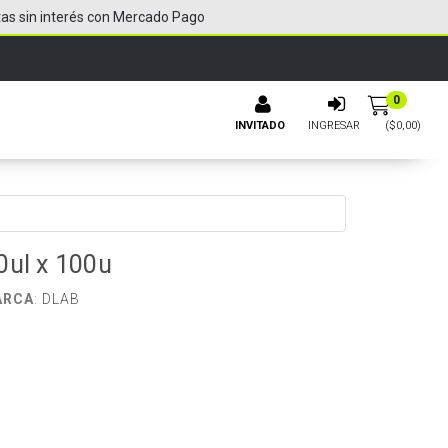
tas sin interés con Mercado Pago
0
INVITADO
INGRESAR
($
0,00
)
0ul x 100u
ARCA
:
DLAB