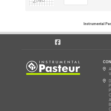
Instrumental Pas
CON
Ad
Via
De
Polo
Puen
Call
AU 
Baj
Carl