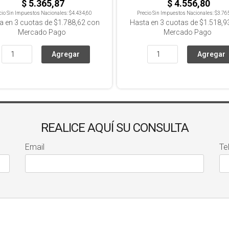
$ 5.365,87
$ 4.556,80
cio Sin Impuestos Nacionales:
$4.434,60
Precio Sin Impuestos Nacionales:
$3.76
a en
3
cuotas de
$1.788,62
con
Hasta en
3
cuotas de
$1.518,9
Mercado Pago
Mercado Pago
REALICE AQUÍ SU CONSULTA
Email
Te