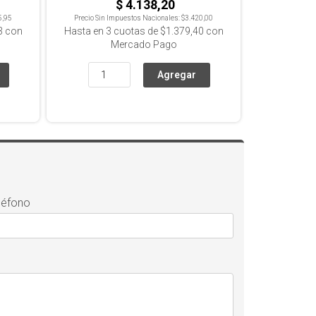
$ 4.138,20
5,95
Precio Sin Impuestos Nacionales:
$3.420,00
3
con
Hasta en
3
cuotas de
$1.379,40
con
Mercado Pago
léfono