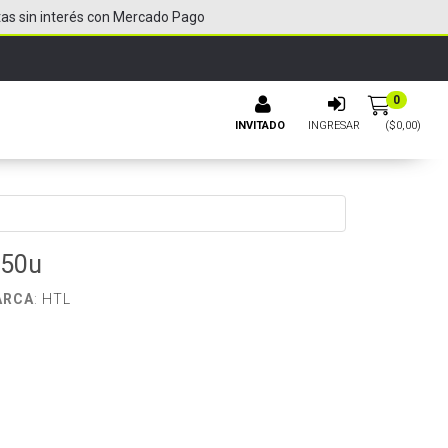
tas sin interés con Mercado Pago
0
INVITADO
INGRESAR
($
0,00
)
 50u
ARCA
:
HTL