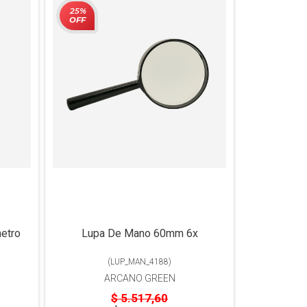
25%
OFF
etro
Lupa De Mano 60mm 6x
(
LUP_MAN_4188
)
ARCANO GREEN
$ 5.517,60