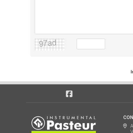
I
CON
Ad
Via