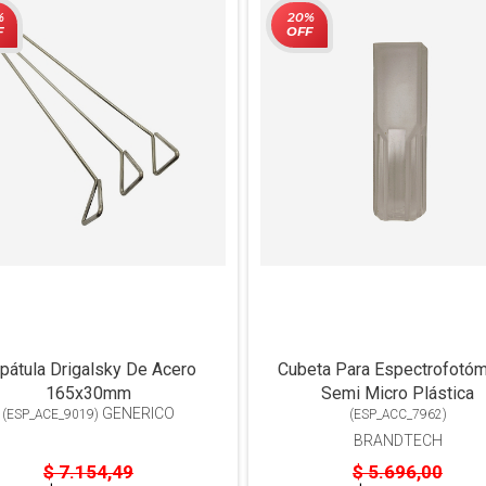
%
20%
F
OFF
pátula Drigalsky De Acero
Cubeta Para Espectrofotóm
165x30mm
Semi Micro Plástica
GENERICO
(
ESP_ACE_9019
)
(
ESP_ACC_7962
)
BRANDTECH
$ 7.154,49
$ 5.696,00