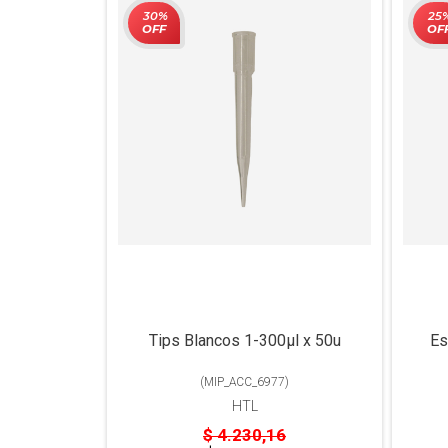
30%
25
OFF
OF
Tips Blancos 1-300µl x 50u
Es
(
MIP_ACC_6977
)
HTL
$ 4.230,16