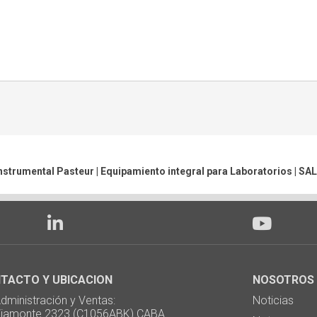
nstrumental Pasteur | Equipamiento integral para Laboratorios |
SAL
TACTO Y UBICACION
NOSOTROS
ministración y Ventas:
Noticias
monte 2323 (C1056ABK) CABA