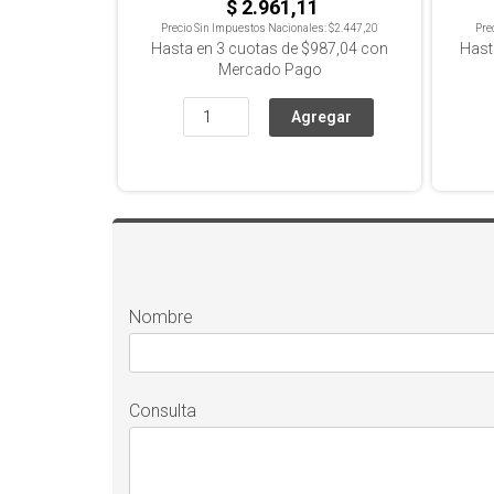
$ 2.961,11
Precio Sin Impuestos Nacionales:
$2.447,20
Pre
Hasta en
3
cuotas de
$987,04
con
Hast
Mercado Pago
Nombre
Consulta