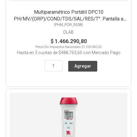
Multiparamétrico Portátil DPC10
PH/MV/(ORP)/COND/TDS/SAL/RES/T°. Pantalla a
(
PHM_POR_9508
Color
)
DLAB
$ 1.466.290,80
Precio Sin Impuestos Nacionales:
$1.326.960,00
Hasta en
3
cuotas de
$488.763,60
con Mercado Pago