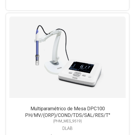
Multiparamétrico de Mesa DPC100
PH/MV/(ORP)/COND/TDS/SAL/RES/T°
(
PHM_MES_9519
)
DLAB