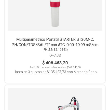
Multiparamétrico Portátil STARTER ST20M-C,
PH/CON/TDS/SAL/T° con ATC, 0.00-19.99 mS/cm
(
PHM_MES_10243
)
OHAUS
$ 406.463,20
Precio Sin Impuestos Nacionales:
$367.840,00
Hasta en
3
cuotas de
$135.487,73
con Mercado Pago