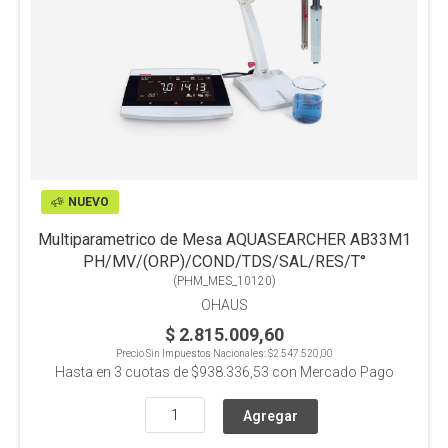
NUEVO
Multiparametrico de Mesa AQUASEARCHER AB33M1
PH/MV/(ORP)/COND/TDS/SAL/RES/T°
(
PHM_MES_10120
)
OHAUS
$ 2.815.009,60
Precio Sin Impuestos Nacionales:
$2.547.520,00
Hasta en
3
cuotas de
$938.336,53
con Mercado Pago