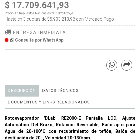
$ 17.709.641,93
Precio Sin Impuestos Nacionales:
$16.026.825,28
Hasta en
3
cuotas de
$5.903.213,98
con Mercado Pago
ENTREGA INMEDIATA
Consulte por WhatsApp
DESCRIPCIÓN
DATOS TÉCNICOS
DOCUMENTOS Y LINKS RELACIONADOS
Rotoevaporador 'DLab' RE2000-E Pantalla LCD, Ajuste
Automático Del Brazo, Rotación Reversible, Baño apto para
Agua de 20-100°C con recubrimiento de teflón, Balón de
destilación de 20L, Velocidad 20-130rpm.