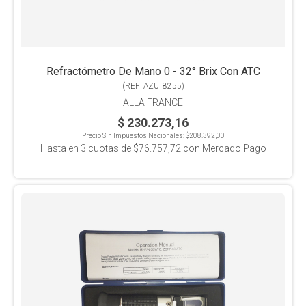
Refractómetro De Mano 0 - 32° Brix Con ATC
(
REF_AZU_8255
)
ALLA FRANCE
$ 230.273,16
Precio Sin Impuestos Nacionales:
$208.392,00
Hasta en
3
cuotas de
$76.757,72
con Mercado Pago