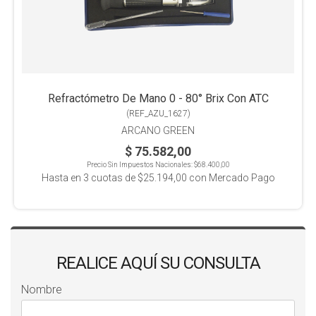
Refractómetro De Mano 0 - 80° Brix Con ATC
(
REF_AZU_1627
)
ARCANO GREEN
$ 75.582,00
Precio Sin Impuestos Nacionales:
$68.400,00
Hasta en
3
cuotas de
$25.194,00
con Mercado Pago
REALICE AQUÍ SU CONSULTA
Nombre