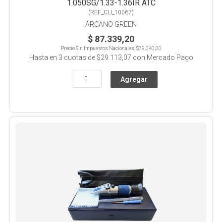
1.050SG/1.33-1.36IR ATC
(
REF_CLI_10067
)
ARCANO GREEN
$ 87.339,20
Precio Sin Impuestos Nacionales:
$79.040,00
Hasta en
3
cuotas de
$29.113,07
con Mercado Pago