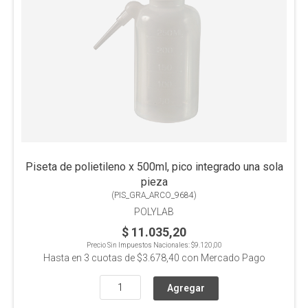
Piseta de polietileno x 500ml, pico integrado una sola
pieza
(
PIS_GRA_ARCO_9684
)
POLYLAB
$ 11.035,20
Precio Sin Impuestos Nacionales:
$9.120,00
Hasta en
3
cuotas de
$3.678,40
con Mercado Pago