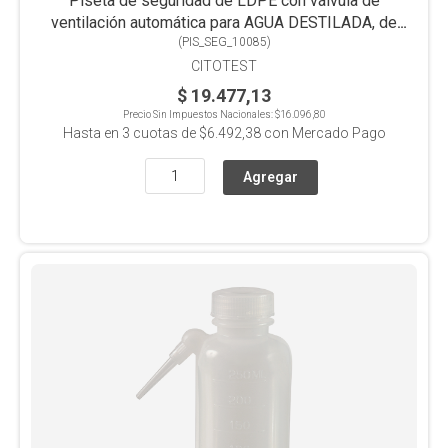
Piseta de seguridad de LDPE con válvula de
ventilación automática para AGUA DESTILADA, de
(
PIS_SEG_10085
500ml
)
CITOTEST
$ 19.477,13
Precio Sin Impuestos Nacionales:
$16.096,80
Hasta en
3
cuotas de
$6.492,38
con Mercado Pago