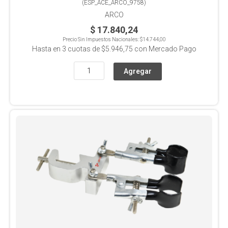
(
ESP_ACE_ARCO_9758
)
ARCO
$ 17.840,24
Precio Sin Impuestos Nacionales:
$14.744,00
Hasta en
3
cuotas de
$5.946,75
con Mercado Pago