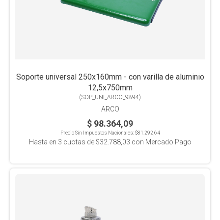
Soporte universal 250x160mm - con varilla de aluminio
12,5x750mm
(
SOP_UNI_ARCO_9894
)
ARCO
$ 98.364,09
Precio Sin Impuestos Nacionales:
$81.292,64
Hasta en
3
cuotas de
$32.788,03
con Mercado Pago