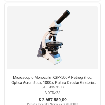
Microscopio Monocular XSP-500P Petrográfico,
Óptica Acromática, 1000x, Platina Circular Giratoria
Graduada 360°, LED Trans
(
MIC_MON_9352
)
BIOTRAZA
$ 2.657.589,09
Precio Sin Impuestos Nacionales:
$2.405.058,00