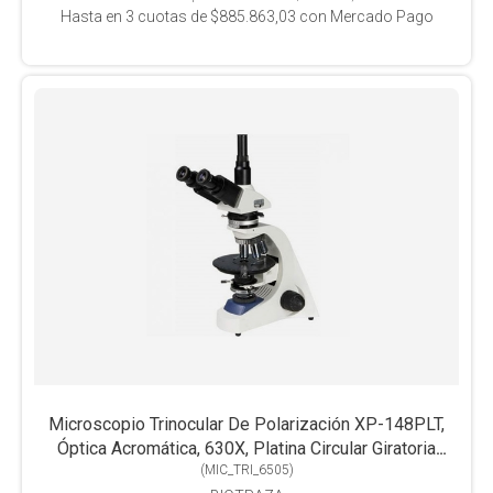
Hasta en
3
cuotas de
$885.863,03
con Mercado Pago
Microscopio Trinocular De Polarización XP-148PLT,
Óptica Acromática, 630X, Platina Circular Giratoria
(
MIC_TRI_6505
)
Graduada 360º, Halógena Trans