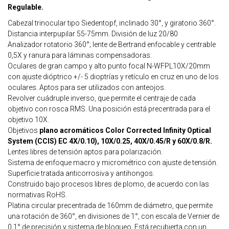
Regulable.
Cabezal trinocular tipo Siedentopf, inclinado 30°, y giratorio 360°.
Distancia interpupilar 55-75mm. División de luz 20/80
Analizador rotatorio 360°; lente de Bertrand enfocable y centrable
0,5X y ranura para láminas compensadoras.
Oculares de gran campo y alto punto focal N-WFPL10X/20mm
con ajuste dióptrico +/- 5 dioptrías y retículo en cruz en uno de los
oculares. Aptos para ser utilizados con anteojos.
Revolver cuádruple inverso, que permite el centraje de cada
objetivo con rosca RMS. Una posición está precentrada para el
objetivo 10X.
Objetivos
plano acromáticos Color Corrected Infinity Optical
System (CCIS) EC 4X/0.10), 10X/0.25, 40X/0.45/R y 60X/0.8/R.
Lentes libres de tensión aptos para polarización.
Sistema de enfoque macro y micrométrico con ajuste de tensión.
Superficie tratada anticorrosiva y antihongos.
Construido bajo procesos libres de plomo, de acuerdo con las
normativas RoHS.
Platina circular precentrada de 160mm de diámetro, que permite
una rotación de 360°, en divisiones de 1°, con escala de Vernier de
0,1° de precisión y sistema de bloqueo. Está recubierta con un