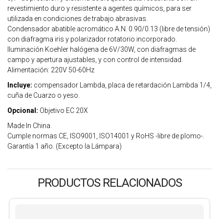
revestimiento duro y resistente a agentes químicos, para ser
utilizada en condiciones de trabajo abrasivas.
Condensador abatible acromático A.N. 0.90/0.13 (libre de tensión)
con diafragma iris y polarizador rotatorio incorporado.
Iluminación Koehler halógena de 6V/30W, con diafragmas de
campo y apertura ajustables, y con control de intensidad.
Alimentación: 220V 50-60Hz
Incluye:
compensador Lambda, placa de retardación Lambda 1/4,
cuña de Cuarzo o yeso.
Opcional:
Objetivo EC 20X
Made In China.
Cumple normas CE, ISO9001, ISO14001 y RoHS -libre de plomo-.
Garantía 1 año. (Excepto la Lámpara)
PRODUCTOS RELACIONADOS