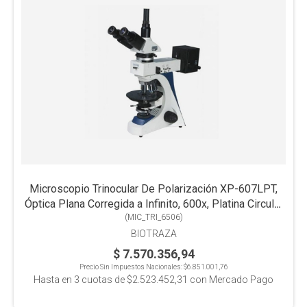
Microscopio Trinocular De Polarización XP-607LPT,
Óptica Plana Corregida a Infinito, 600x, Platina Circular
Giratoria Graduada 360º, Koehler Halógena Epi
(
MIC_TRI_6506
)
BIOTRAZA
$ 7.570.356,94
Precio Sin Impuestos Nacionales:
$6.851.001,76
Hasta en
3
cuotas de
$2.523.452,31
con Mercado Pago