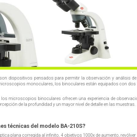
son dispositivos pensados para permitir la observación y análisis d
icroscopios monoculares, los binoculares están equipados con dos ocu
a, los microscopios binoculares ofrecen una experiencia de observac
cepción de la profundidad y un mayor nivel de detalle en las muestras.
ones técnicas del modelo BA-210S?
ca plana corregida al infinito, 4 objetivos 1000x de aumento, revólver c