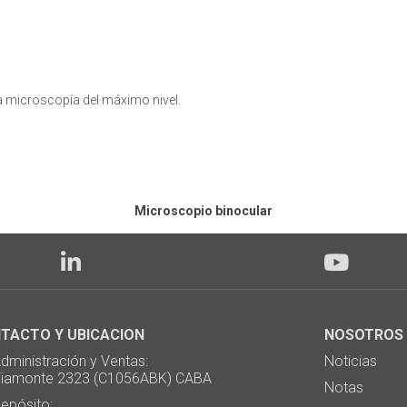
na microscopía del máximo nivel.
Microscopio binocular
TACTO Y UBICACION
NOSOTROS
ministración y Ventas:
Noticias
monte 2323 (C1056ABK) CABA
Notas
pósito: