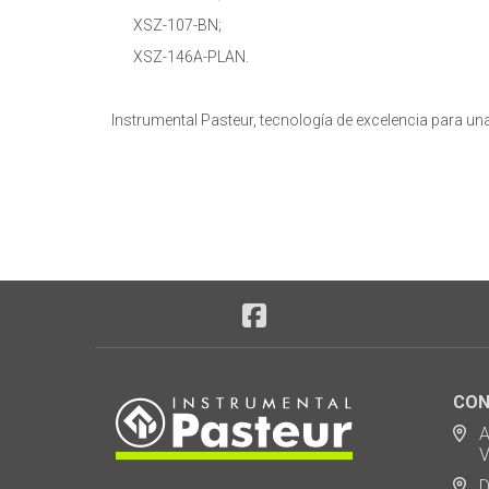
XSZ-107-BN;
XSZ-146A-PLAN.
Instrumental Pasteur, tecnología de excelencia para u
CON
Ad
Via
De