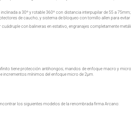
inclinada a 30º y rotable 360º con distancia interpupilar de 55 a 75
otectores de caucho; y sistema de bloqueo con tornillo allen para evita
er cuádruple con balineras en estativo, engranajes completamente metáli
 infinito tiene protección antihongos; mandos de enfoque macro y micr
mm e incrementos mínimos del enfoque micro de 2µm.
 encontrar los siguientes modelos de la renombrada firma Arcano: