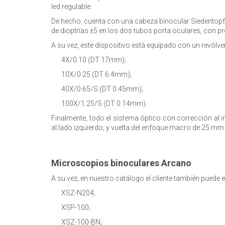
led regulable.
De hecho, cuenta con una cabeza binocular Siedentopf 
de dioptrías ±5 en los dos tubos porta oculares, con pr
A su vez, este dispositivo está equipado con un revólv
4X/0.10 (DT 17mm);
10X/0.25 (DT 6.4mm);
40X/0.65/S (DT 0.45mm);
100X/1.25/S (DT 0.14mm).
Finalmente, todo el sistema óptico con corrección al
al lado izquierdo; y vuelta del enfoque macro de 25 
Microscopios binoculares Arcano
A su vez, en nuestro catálogo el cliente también puede
XSZ-N204;
XSP-100;
XSZ-100-BN;