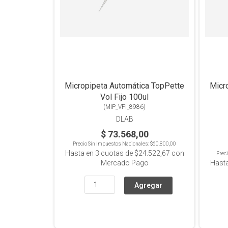
Micropipeta Automática TopPette
Micro
Vol Fijo 100ul
(
MIP_VFI_8986
)
DLAB
$ 73.568,00
Precio Sin Impuestos Nacionales:
$60.800,00
Hasta en
3
cuotas de
$24.522,67
con
Prec
Mercado Pago
Hast