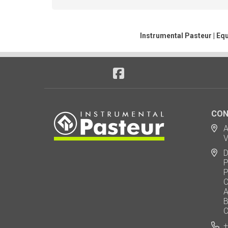
Instrumental Pasteur | Eq
CON
Ad
Via
De
Polo
Puen
Call
AU 
Baj
Carl
+5