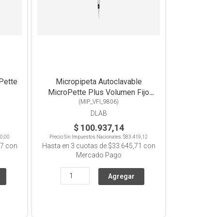
Pette
Micropipeta Autoclavable
MicroPette Plus Volumen Fijo
(
MIP_VFI_9806
2000ul
)
DLAB
$ 100.937,14
0,00
Precio Sin Impuestos Nacionales:
$83.419,12
67
con
Hasta en
3
cuotas de
$33.645,71
con
Mercado Pago