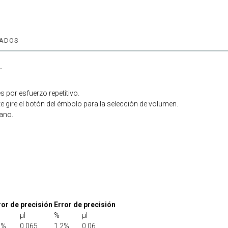
NADOS
.
s por esfuerzo repetitivo.
e gire el botón del émbolo para la selección de volumen.
mano.
ror de precisión
Error de precisión
μl
%
μl
3%
0,065
1,2%
0,06