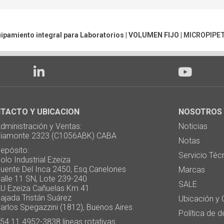
uipamiento integral para Laboratorios |
VOLUMEN FIJO
|
MICROPIPE
TACTO Y UBICACION
NOSOTROS
ministración y Ventas:
Noticias
monte 2323 (C1056ABK) CABA
Notas
pósito:
Servicio Téc
 Industrial Ezeiza
te Del Inca 2450, Esq.Canelones
Marcas
e 11 SN, Lote 239-240
SALE
Ezeiza Cañuelas Km 41
ada Tristán Suárez
Ubicación y 
os Spegazzini (1812), Buenos Aires
Política de 
4 11 4952-3838 líneas rotativas