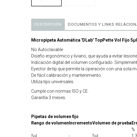
DESCRIPCIÓN
DOCUMENTOS Y LINKS RELACIO
Micropipeta Automática 'DLab' TopPette Vol Fijo 5µl
No Autoclavable
Diseño ergonómico y liviano, que ayuda a evitar lesione
Indicación digital del volumen configurado. Simplement
Eyector de tip que permite la operación con una sola 
De fácil calibración y mantenimiento.
Utiliza tips universales.
Cumple con normas ISO y CE.
Garantía 3 meses.
Pipetas de volumen fijo
Rango de volumen
Incremento
Volumen de prueba
Er
%
5μl
-
5μl
1,