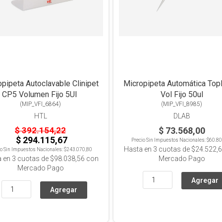
pipeta Autoclavable Clinipet
Micropipeta Automática Top
CP5 Volumen Fijo 5Ul
Vol Fijo 50ul
(
MIP_VFI_6864
)
(
MIP_VFI_8985
)
HTL
DLAB
$ 392.154,22
$ 73.568,00
$ 294.115,67
Precio Sin Impuestos Nacionales:
$60.80
Hasta en
3
cuotas de
$24.522,
io Sin Impuestos Nacionales:
$243.070,80
a en
3
cuotas de
$98.038,56
con
Mercado Pago
Mercado Pago