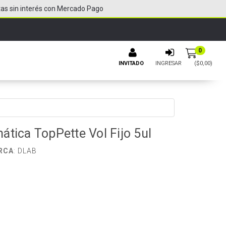
tas sin interés con Mercado Pago
0
INVITADO
INGRESAR
($
0,00
)
tica TopPette Vol Fijo 5ul
RCA
:
DLAB