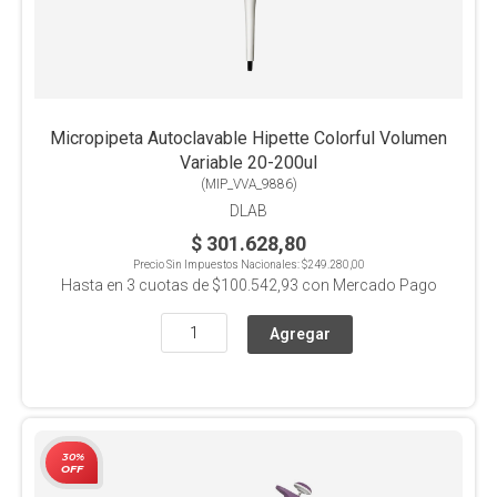
Micropipeta Autoclavable Hipette Colorful Volumen
Variable 20-200ul
(
MIP_VVA_9886
)
DLAB
$ 301.628,80
Precio Sin Impuestos Nacionales:
$249.280,00
Hasta en
3
cuotas de
$100.542,93
con Mercado Pago
30%
OFF