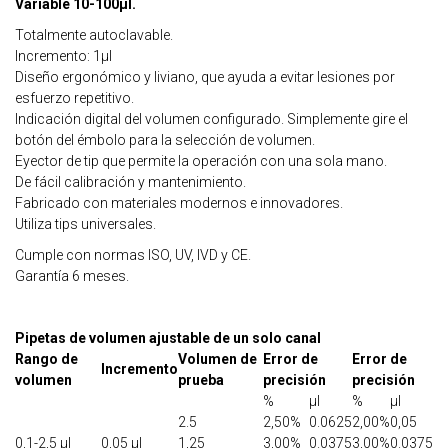
Variable 10-100µl.
Totalmente autoclavable.
Incremento: 1µl
Diseño ergonómico y liviano, que ayuda a evitar lesiones por
esfuerzo repetitivo.
Indicación digital del volumen configurado. Simplemente gire el
botón del émbolo para la selección de volumen.
Eyector de tip que permite la operación con una sola mano.
De fácil calibración y mantenimiento.
Fabricado con materiales modernos e innovadores.
Utiliza tips universales.
Cumple con normas ISO, UV, IVD y CE.
Garantía 6 meses.
Pipetas de volumen ajustable de un solo canal
Rango de
Volumen de
Error de
Error de
Incremento
volumen
prueba
precisión
precisión
%
μl
%
μl
2.5
2,50%
0.0625
2,00%
0,05
0,1-2,5 μl
0,05 μl
1,25
3,00%
0.0375
3,00%
0.0375