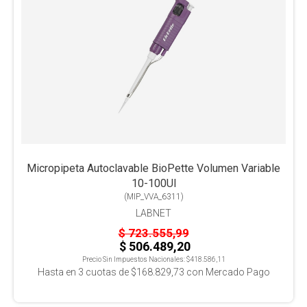
Micropipeta Autoclavable BioPette Volumen Variable
10-100Ul
(
MIP_VVA_6311
)
LABNET
$ 723.555,99
$ 506.489,20
Precio Sin Impuestos Nacionales:
$418.586,11
Hasta en
3
cuotas de
$168.829,73
con Mercado Pago