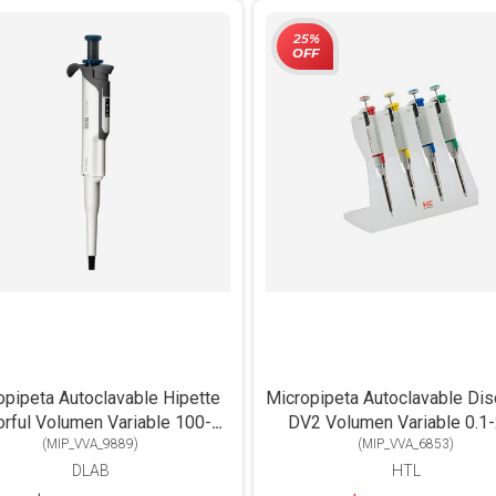
25%
OFF
opipeta Autoclavable Hipette
Micropipeta Autoclavable Di
orful Volumen Variable 100-
DV2 Volumen Variable 0.1
(
MIP_VVA_9889
1000ul
)
(
MIP_VVA_6853
)
DLAB
HTL