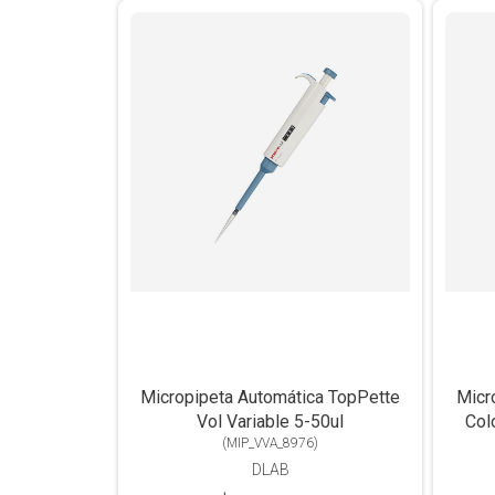
Micropipeta Automática TopPette
Micr
Vol Variable 5-50ul
Col
(
MIP_VVA_8976
)
DLAB