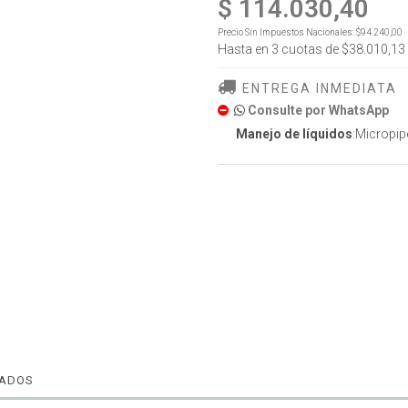
$ 114.030,40
Precio Sin Impuestos Nacionales:
$94.240,00
Hasta en
3
cuotas de
$38.010,13
ENTREGA INMEDIATA
Consulte por WhatsApp
Manejo de líquidos
:Micropip
NADOS