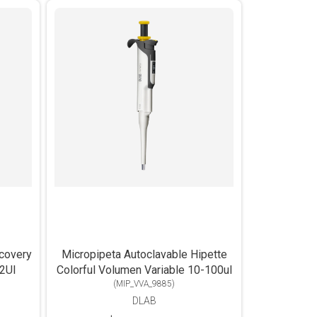
scovery
Micropipeta Autoclavable Hipette
-2Ul
Colorful Volumen Variable 10-100ul
(
MIP_VVA_9885
)
DLAB