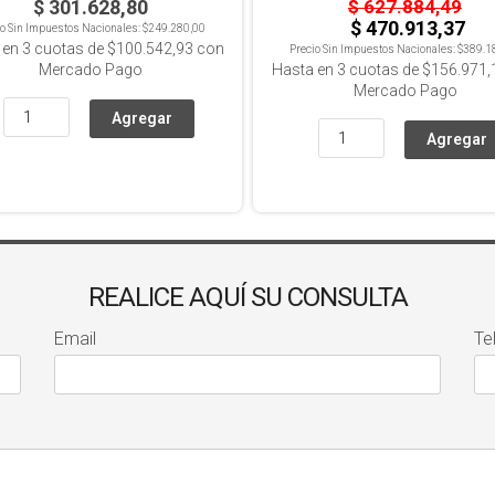
$ 301.628,80
$ 627.884,49
$ 470.913,37
io Sin Impuestos Nacionales:
$249.280,00
 en
3
cuotas de
$100.542,93
con
Precio Sin Impuestos Nacionales:
$389.1
Mercado Pago
Hasta en
3
cuotas de
$156.971,
Mercado Pago
REALICE AQUÍ SU CONSULTA
Email
Te