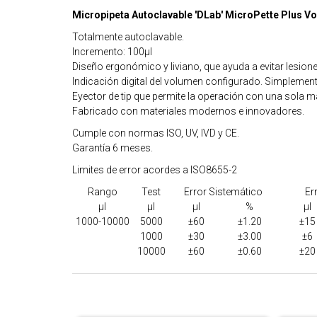
Micropipeta Autoclavable 'DLab' MicroPette Plus V
Totalmente autoclavable.
Incremento: 100µl
Diseño ergonómico y liviano, que ayuda a evitar lesione
Indicación digital del volumen configurado. Simplement
Eyector de tip que permite la operación con una sola m
Fabricado con materiales modernos e innovadores.
Cumple con normas ISO, UV, IVD y CE.
Garantía 6 meses.
Limites de error acordes a ISO8655-2
Rango
Test
Error Sistemático
Er
µl
µl
µl
%
µl
1000-10000
5000
±60
±1.20
±15
1000
±30
±3.00
±6
10000
±60
±0.60
±20