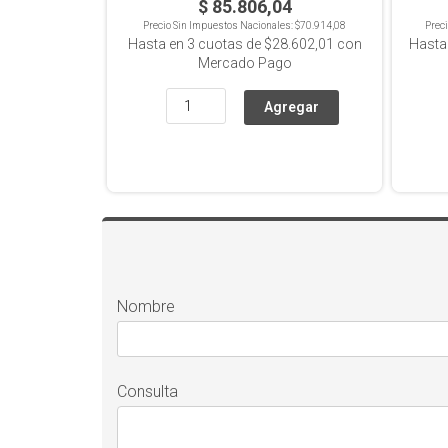
$ 85.806,04
Precio Sin Impuestos Nacionales:
$70.914,08
Prec
Hasta en
3
cuotas de
$28.602,01
con
Hasta
Mercado Pago
Nombre
Consulta