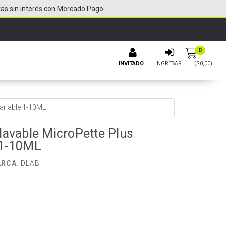
tas sin interés con Mercado Pago
0
INVITADO
INGRESAR
($
0,00
)
ariable 1-10ML
lavable MicroPette Plus
 1-10ML
RCA
:
DLAB