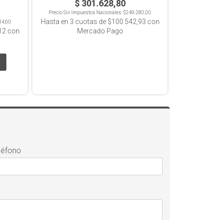
$ 301.628,80
Precio Sin Impuestos Nacionales:
$249.280,00
Hasta en
3
cuotas de
$100.542,93
con
84,60
12
con
Mercado Pago
léfono