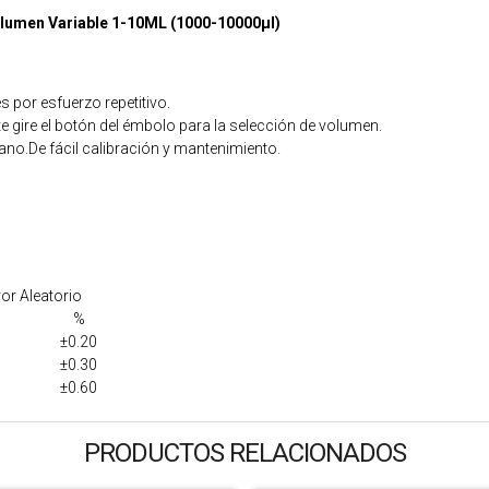
olumen Variable 1-10ML (1000-10000µl)
s por esfuerzo repetitivo.
e gire el botón del émbolo para la selección de volumen.
ano.De fácil calibración y mantenimiento.
ror Aleatorio
%
±0.20
±0.30
±0.60
PRODUCTOS RELACIONADOS