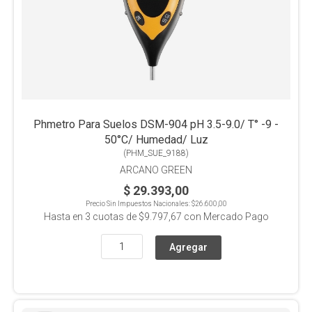
Phmetro Para Suelos DSM-904 pH 3.5-9.0/ T° -9 -
50°C/ Humedad/ Luz
(
PHM_SUE_9188
)
ARCANO GREEN
$ 29.393,00
Precio Sin Impuestos Nacionales:
$26.600,00
Hasta en
3
cuotas de
$9.797,67
con Mercado Pago