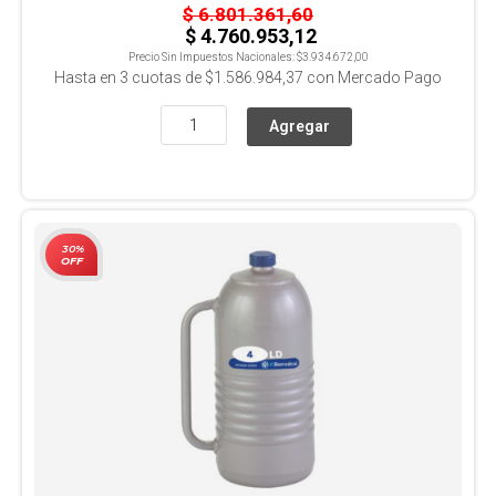
$ 6.801.361,60
$ 4.760.953,12
Precio Sin Impuestos Nacionales:
$3.934.672,00
Hasta en
3
cuotas de
$1.586.984,37
con Mercado Pago
30%
OFF