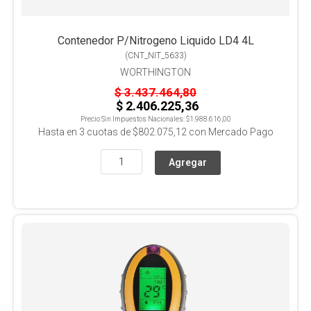
Contenedor P/Nitrogeno Liquido LD4 4L
(
CNT_NIT_5633
)
WORTHINGTON
$ 3.437.464,80
$ 2.406.225,36
Precio Sin Impuestos Nacionales:
$1.988.616,00
Hasta en
3
cuotas de
$802.075,12
con Mercado Pago