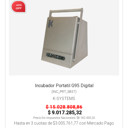
40%
OFF
Incubador Portatil G95 Digital
(
INC_PRT_5857
)
K-SYSTEMS
$ 15.028.808,86
$ 9.017.285,32
Precio Sin Impuestos Nacionales:
$8.160.439,20
Hasta en
3
cuotas de
$3.005.761,77
con Mercado Pago