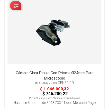
30%
OFF
Cámara Clara Dibujo Con Prisma Ø24mm Para
Microscopio
GENERICO
(
MIC_ACC_2046
)
$ 1.066.000,32
$ 746.200,22
Precio Sin Impuestos Nacionales:
$616.694,40
Hasta en
3
cuotas de
$248.733,41
con Mercado Pago