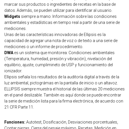
marcar sus productos o ingredientes de recetas en la base de
datos. Además, se pueden utilizar para identificar al usuario.
Widgets
siempre a mano: Información sobre las condiciones
ambientales y estadísticas en tiempo real a partir de una serie de
mediciones.
Unas de las características innovadoras de Ellipsis es la
capacidad de agregar una nota de voz o de texto a una serie de
mediciones o un informe de procedimiento.
DWA
es un sistema que monitorea: Condiciones ambientales
(Temperatura, humedad, presión y vibración), nivelación del
equilibrio, ajuste, cumplimineto de USP y funcionamiento del
ionizador.
Ellipsis señala los resultados de la auditoría digital a través de la
luz ambiental, pictográmas en la pantalla de inicio o un altavoz.
ELLIPSIS siempre muestra el historial de las últimas 20 mediciones
en el panel deslizable. También es aquí donde se puede encontrar
la serie de medición lista para la firma electrónica, de acuerdo con
21 CFR Parte 11.
Funciones:
Autotest, Dosificación, Desviaciones porcentuales,
Contar piezas, Cierre del pesaje máximo, Recetas, Medición en