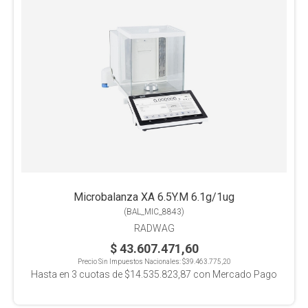
Microbalanza XA 6.5Y.M 6.1g/1ug
(
BAL_MIC_8843
)
RADWAG
$ 43.607.471,60
Precio Sin Impuestos Nacionales:
$39.463.775,20
Hasta en
3
cuotas de
$14.535.823,87
con Mercado Pago