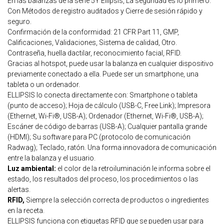
En las balanzas de la serie 5Y Ellipsis, La seguridad es lo primero.
Con Métodos de registro auditados y Cierre de sesión rápido y
seguro.
Confirmación de la conformidad: 21 CFR Part 11, GMP,
Calificaciones, Validaciones, Sistema de calidad, Otro.
Contraseña, huella dactilar, reconocimiento facial, RFID.
Gracias al hotspot, puede usar la balanza en cualquier dispositivo
previamente conectado a ella. Puede ser un smartphone, una
tableta o un ordenador.
ELLIPSIS lo conecta directamente con: Smartphone o tableta
(punto de acceso); Hoja de cálculo (USB-C, Free Link); Impresora
(Ethernet, Wi-Fi®, USB-A); Ordenador (Ethernet, Wi-Fi®, USB-A);
Escáner de código de barras (USB-A); Cualquier pantalla grande
(HDMI); Su software para PC (protocolo de comunicación
Radwag); Teclado, ratón. Una forma innovadora de comunicación
entre la balanza y el usuario.
Luz ambiental:
el color de la retroiluminación le informa sobre el
estado, los resultados del proceso, los procedimientos o las
alertas.
RFID,
Siempre la selección correcta de productos o ingredientes
en la receta.
ELLIPSIS funciona con etiquetas RFID que se pueden usar para