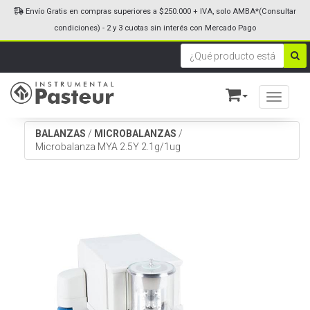
Envío Gratis en compras superiores a $250.000 + IVA, solo AMBA*(Consultar
condiciones) - 2 y 3 cuotas sin interés con Mercado Pago
Toggle n
BALANZAS
/
MICROBALANZAS
/
Microbalanza MYA 2.5Y 2.1g/1ug