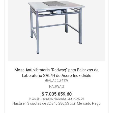
Mesa Anti vibratoria "Radwag" para Balanzas de
Laboratorio SAL/H de Acero Inoxidable
(
BAL_ACC_9433
)
RADWAG
$ 7.035.859,60
Precio Sin Impuestos Nacionales:
$5.814.760,00
Hasta en
3
cuotas de
$2.345.286,53
con Mercado Pago