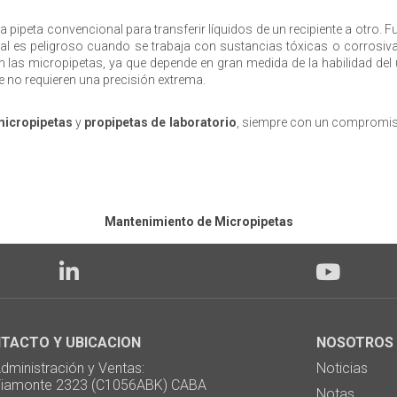
na pipeta convencional para transferir líquidos de un recipiente a otr
 cual es peligroso cuando se trabaja con sustancias tóxicas o corrosi
as micropipetas, ya que depende en gran medida de la habilidad del usu
e no requieren una precisión extrema.
micropipetas
y
propipetas de laboratorio
, siempre con un compromiso
Mantenimiento de Micropipetas
TACTO Y UBICACION
NOSOTROS
ministración y Ventas:
Noticias
monte 2323 (C1056ABK) CABA
Notas