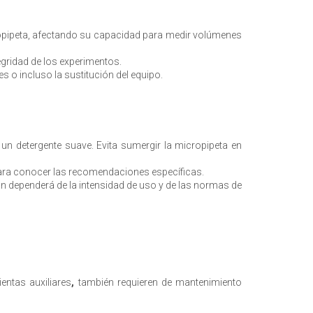
icropipeta, afectando su capacidad para medir volúmenes
gridad de los experimentos.
 o incluso la sustitución del equipo.
n detergente suave. Evita sumergir la micropipeta en
para conocer las recomendaciones específicas.
ión dependerá de la intensidad de uso y de las normas de
ntas auxiliares
,
también requieren de mantenimiento