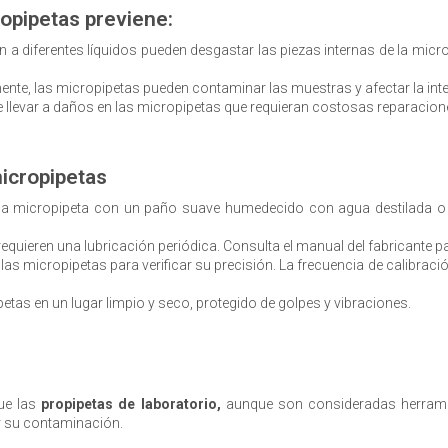
opipetas previene:
ión a diferentes líquidos pueden desgastar las piezas internas de la m
nte, las micropipetas pueden contaminar las muestras y afectar la inte
 llevar a daños en las micropipetas que requieran costosas reparaciones
icropipetas
 la micropipeta con un paño suave humedecido con agua destilada o u
quieren una lubricación periódica. Consulta el manual del fabricante 
 las micropipetas para verificar su precisión. La frecuencia de calibrac
as en un lugar limpio y seco, protegido de golpes y vibraciones.
ue las
propipetas de laboratorio,
aunque son consideradas herramie
r su contaminación.