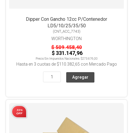
Dipper Con Gancho 12cc P/Contenedor
LD5/10/25/35/50
(
CNT_ACC_7743
)
WORTHINGTON
$ 509.458,40
$ 331.147,96
Precio Sin Impuestos Nacionales:
$273.676,00
Hasta en
3
cuotas de
$110.382,65
con Mercado Pago
35%
OFF