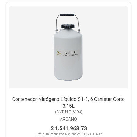
Contenedor Nitrógeno Líquido S1-3, 6 Canister Corto
3.15L
(
CNT_NIT_6193
)
ARCANO
$ 1.541.968,73
Precio Sin Impuestos Nacionales:
$1.274.354,32