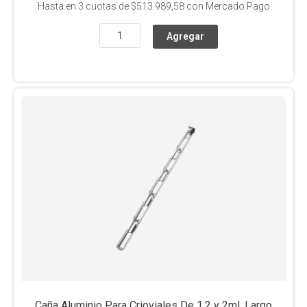
Hasta en
3
cuotas de
$513.989,58
con Mercado Pago
Caña Aluminio Para Crioviales De 1,2 y 2ml, Largo