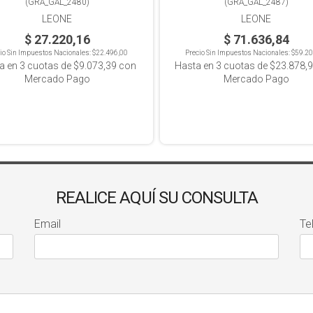
(
GRA_GAL_2480
)
(
GRA_GAL_2487
)
LEONE
LEONE
$ 27.220,16
$ 71.636,84
io Sin Impuestos Nacionales:
$22.496,00
Precio Sin Impuestos Nacionales:
$59.20
a en
3
cuotas de
$9.073,39
con
Hasta en
3
cuotas de
$23.878,
Mercado Pago
Mercado Pago
REALICE AQUÍ SU CONSULTA
Email
Te