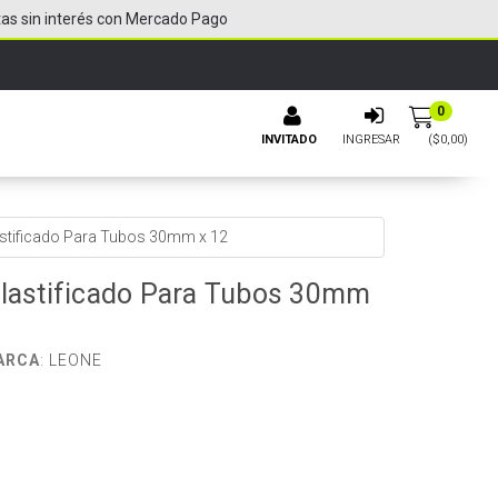
tas sin interés con Mercado Pago
0
INVITADO
INGRESAR
($
0,00
)
astificado Para Tubos 30mm x 12
Plastificado Para Tubos 30mm
ARCA
:
LEONE