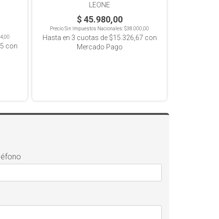
LEONE
$ 45.980,00
Precio Sin Impuestos Nacionales:
$38.000,00
Hasta en
3
cuotas de
$15.326,67
con
4,00
95
con
Mercado Pago
léfono