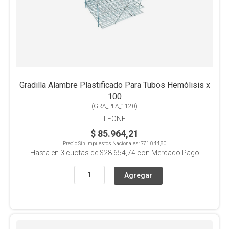
Gradilla Alambre Plastificado Para Tubos Hemólisis x
100
(
GRA_PLA_1120
)
LEONE
$ 85.964,21
Precio Sin Impuestos Nacionales:
$71.044,80
Hasta en
3
cuotas de
$28.654,74
con Mercado Pago