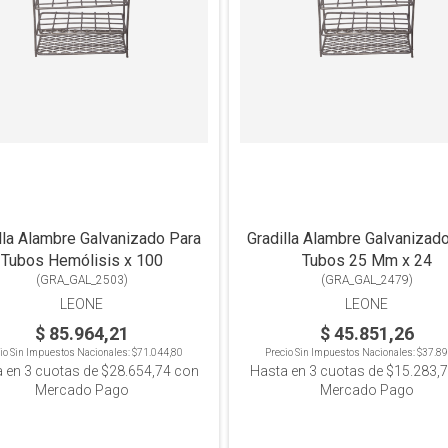
lla Alambre Galvanizado Para
Gradilla Alambre Galvanizad
Tubos Hemólisis x 100
Tubos 25 Mm x 24
(
GRA_GAL_2503
)
(
GRA_GAL_2479
)
LEONE
LEONE
$ 85.964,21
$ 45.851,26
io Sin Impuestos Nacionales:
$71.044,80
Precio Sin Impuestos Nacionales:
$37.89
a en
3
cuotas de
$28.654,74
con
Hasta en
3
cuotas de
$15.283,
Mercado Pago
Mercado Pago