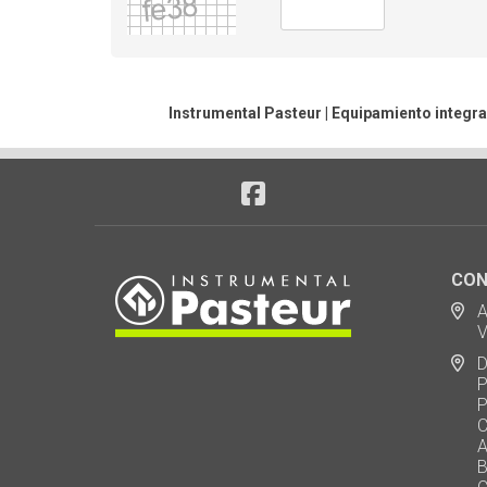
Instrumental Pasteur | Equipamiento integra
CON
Ad
Via
De
Polo
Puen
Call
AU 
Baj