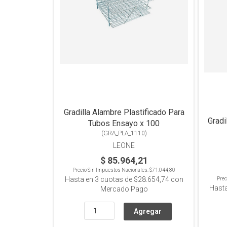
Gradilla Alambre Plastificado Para
Gradi
Tubos Ensayo x 100
(
GRA_PLA_1110
)
LEONE
$ 85.964,21
Precio Sin Impuestos Nacionales:
$71.044,80
Hasta en
3
cuotas de
$28.654,74
con
Prec
Hast
Mercado Pago