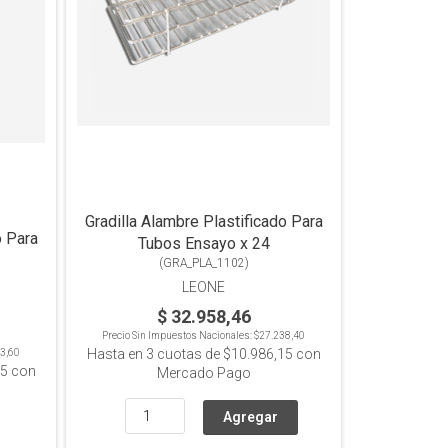
Gradilla Alambre Plastificado Para
o Para
Tubos Ensayo x 24
(
GRA_PLA_1102
)
LEONE
$ 32.958,46
Precio Sin Impuestos Nacionales:
$27.238,40
Hasta en
3
cuotas de
$10.986,15
con
3,60
75
con
Mercado Pago