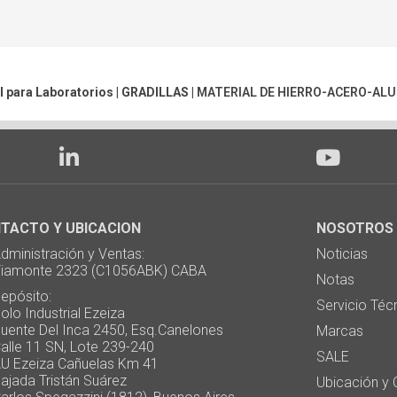
l para Laboratorios |
GRADILLAS
|
MATERIAL DE HIERRO-ACERO-AL
TACTO Y UBICACION
NOSOTROS
ministración y Ventas:
Noticias
monte 2323 (C1056ABK) CABA
Notas
pósito:
Servicio Téc
 Industrial Ezeiza
te Del Inca 2450, Esq.Canelones
Marcas
e 11 SN, Lote 239-240
SALE
Ezeiza Cañuelas Km 41
ada Tristán Suárez
Ubicación y 