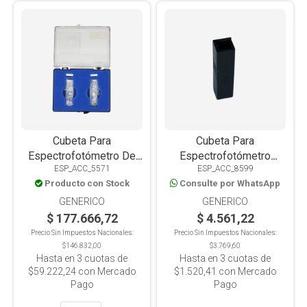
Cubeta Para
Cubeta Para
Espectrofotómetro De
Espectrofotómetro
ESP_ACC_5571
ESP_ACC_8599
Cuarzo Q1, Enología
Negra
Producto con Stock
Consulte por WhatsApp
1x10mm Vol 0.35ml x 1
unidad
GENERICO
GENERICO
$ 177.666,72
$ 4.561,22
Precio Sin Impuestos Nacionales:
Precio Sin Impuestos Nacionales:
$146.832,00
$3.769,60
Hasta en
3
cuotas de
Hasta en
3
cuotas de
$59.222,24
con Mercado
$1.520,41
con Mercado
Pago
Pago