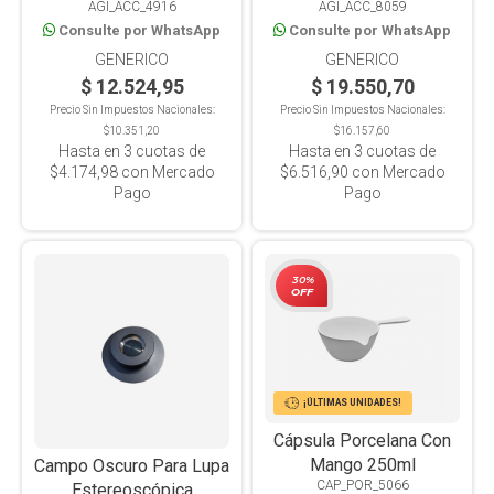
AGI_ACC_4916
AGI_ACC_8059
Consulte por WhatsApp
Consulte por WhatsApp
GENERICO
GENERICO
$ 12.524,95
$ 19.550,70
Precio Sin Impuestos Nacionales:
Precio Sin Impuestos Nacionales:
$10.351,20
$16.157,60
Hasta en
3
cuotas de
Hasta en
3
cuotas de
$4.174,98
con Mercado
$6.516,90
con Mercado
Pago
Pago
30%
OFF
¡ÚLTIMAS UNIDADES!
Cápsula Porcelana Con
Mango 250ml
Campo Oscuro Para Lupa
CAP_POR_5066
Estereoscópica