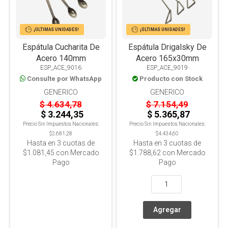
¡ÚLTIMAS UNIDADES!
¡ÚLTIMAS UNIDADES!
Espátula Cucharita De
Espátula Drigalsky De
Acero 140mm
Acero 165x30mm
ESP_ACE_9016
ESP_ACE_9019
Consulte por WhatsApp
Producto con Stock
GENERICO
GENERICO
$ 4.634,78
$ 7.154,49
$ 3.244,35
$ 5.365,87
Precio Sin Impuestos Nacionales:
Precio Sin Impuestos Nacionales:
$2.681,28
$4.434,60
Hasta en
3
cuotas de
Hasta en
3
cuotas de
$1.081,45
con Mercado
$1.788,62
con Mercado
Pago
Pago