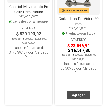
Charriot Movimiento En
¡ÚLTIMAS UNIDADES!
Cruz Para Platina
MIC_ACC_5878
Redonda
Cortatubos De Vidrio 50
Consulte por WhatsApp
mm
GENERICO
COR_VID_8736
$ 529.193,02
Producto con Stock
Precio Sin Impuestos Nacionales:
GENERICO
$437.349,60
$ 23.596,94
Hasta en
3
cuotas de
$ 16.517,86
$176.397,67
con Mercado
Precio Sin Impuestos Nacionales:
Pago
$13.651,12
Hasta en
3
cuotas de
$5.505,95
con Mercado
Pago