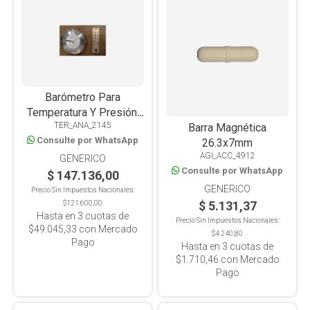
Barómetro Para
Temperatura Y Presión,
TER_ANA_2145
Base De Madera
Barra Magnética
Consulte por WhatsApp
26.3x7mm
AGI_ACC_4912
GENERICO
Consulte por WhatsApp
$ 147.136,00
GENERICO
Precio Sin Impuestos Nacionales:
$ 5.131,37
$121.600,00
Hasta en
3
cuotas de
Precio Sin Impuestos Nacionales:
$49.045,33
con Mercado
$4.240,80
Pago
Hasta en
3
cuotas de
$1.710,46
con Mercado
Pago