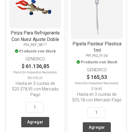
Pinza Para Refrigerante
Con Nuez Ajuste Doble
Pipeta Pasteur Plastica
PIN_REF_9877
1ml
Producto con Stock
PIP_PAS_9154
GENERICO
Producto con Stock
$ 61.136,85
GENERICO
Precio Sin Impuestos Nacionales:
$ 165,53
$50.526,32
Hasta en
3
cuotas de
Precio Sin Impuestos Nacionales:
$20.378,95
con Mercado
$136,80
Hasta en
3
cuotas de
Pago
$55,18
con Mercado Pago