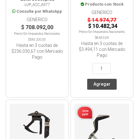
Producto con Stock
LUP_ACC_6377
Consulte por WhatsApp
GENERICO
$ 14.974,77
GENERICO
$ 10.482,34
$ 708.092,00
Precio Sin Impuestos Nacionales:
Precio Sin Impuestos Nacionales:
$8.663,09
$585.200,00
Hasta en
3
cuotas de
Hasta en
3
cuotas de
$3.494,11
con Mercado
$236.030,67
con Mercado
Pago
Pago
30%
OFF