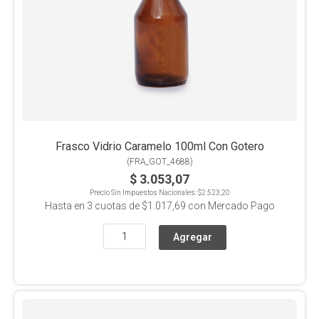
Frasco Vidrio Caramelo 100ml Con Gotero
(
FRA_GOT_4688
)
$ 3.053,07
Precio Sin Impuestos Nacionales:
$2.523,20
Hasta en
3
cuotas de
$1.017,69
con Mercado Pago