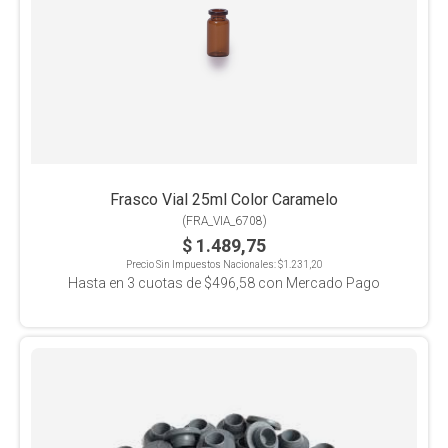
Frasco Vial 25ml Color Caramelo
(
FRA_VIA_6708
)
$ 1.489,75
Precio Sin Impuestos Nacionales:
$1.231,20
Hasta en
3
cuotas de
$496,58
con Mercado Pago