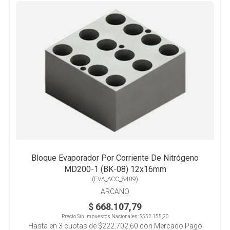
Bloque Evaporador Por Corriente De Nitrógeno
MD200-1 (BK-08) 12x16mm
(
EVA_ACC_8409
)
ARCANO
$ 668.107,79
Precio Sin Impuestos Nacionales:
$552.155,20
Hasta en
3
cuotas de
$222.702,60
con Mercado Pago