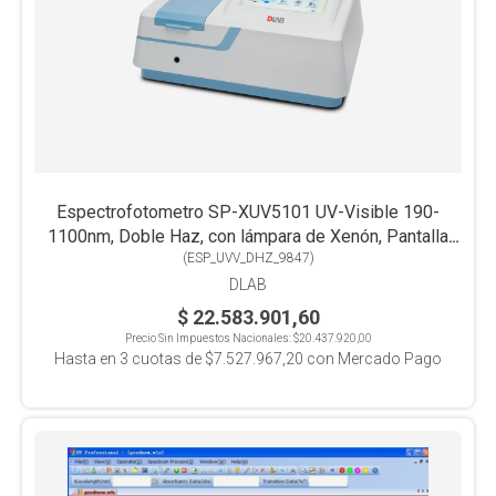
Espectrofotometro SP-XUV5101 UV-Visible 190-
1100nm, Doble Haz, con lámpara de Xenón, Pantalla
Táctil con Software incluido
(
ESP_UVV_DHZ_9847
)
DLAB
$ 22.583.901,60
Precio Sin Impuestos Nacionales:
$20.437.920,00
Hasta en
3
cuotas de
$7.527.967,20
con Mercado Pago