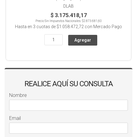
DLAB
$ 3.175.418,17
Precio Sin Impuestos Nacionales:
$2.873.681,60
Hasta en
3
cuotas de
$1.058.472,72
con Mercado Pago
REALICE AQUÍ SU CONSULTA
Nombre
Email