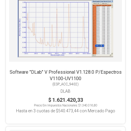
Software "DLab" V Professional V1.128.0 P/Espectros
V1100-UV1100
(
ESP_ACC_9402
)
DLAB
$ 1.621.420,33
Precio Sin Impuestos Nacionales:
$1.340.016,80
Hasta en
3
cuotas de
$540.473,44
con Mercado Pago