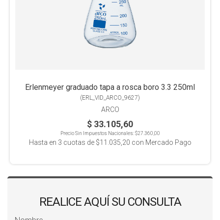
Erlenmeyer graduado tapa a rosca boro 3.3 250ml
(
ERL_VID_ARCO_9627
)
ARCO
$ 33.105,60
Precio Sin Impuestos Nacionales:
$27.360,00
Hasta en
3
cuotas de
$11.035,20
con Mercado Pago
REALICE AQUÍ SU CONSULTA