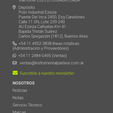
Viamonte 2323 (C1056ABK) CABA
Depósito:
Polo Industrial Ezeiza
Puente Del Inca 2450, Esq.Canelones
Calle 11 SN, Lote 239-240
AU Ezeiza Cañuelas Km 41
Bajada Tristán Suárez
Carlos Spegazzini (1812), Buenos Aires
+54 11 4952-3838 líneas rotativas
(Administración y Proveedores)
+54 11 2484-0495 (Ventas)
ventas@instrumentalpasteur.com.ar
Suscribite a nuestro newsletter
NOSOTROS
Noticias
Notas
Servicio Técnico
Marcas