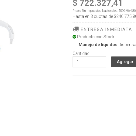
$ 722.327,41
Precio Sin Impuestos Nacionales:
$596.964,80
Hasta en
3
cuotas de
$240.775,8
ENTREGA INMEDIATA
Producto con Stock
Manejo de líquidos
:Dispens
Cantidad