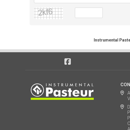
Instrumental Paste
CON
Ad
Via
De
Polo
Puen
Call
AU 