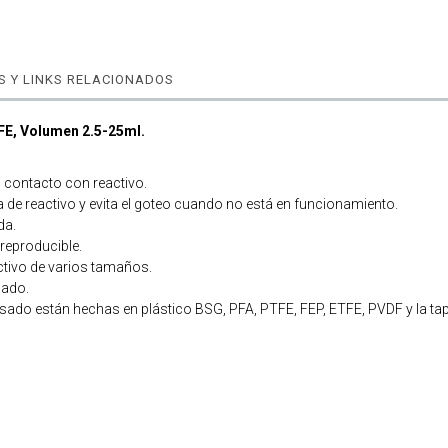
 Y LINKS RELACIONADOS
FE, Volumen
2.5-25ml
.
n contacto con reactivo.
a de reactivo y evita el goteo cuando no está en funcionamiento.
da.
reproducible.
activo de varios tamaños.
sado.
sado están hechas en plástico BSG, PFA, PTFE, FEP, ETFE, PVDF y la tapa