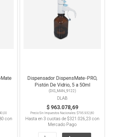
pMate
Dispensador DispensMate-PRO,
Pistón De Vidrio, 5 a 50ml
(
DIS_MAN_9122
)
DLAB
$ 963.078,69
40,00
Precio Sin Impuestos Nacionales:
$795.932,80
80
con
Hasta en
3
cuotas de
$321.026,23
con
Mercado Pago