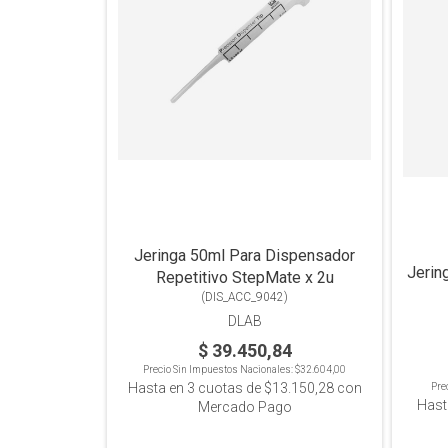
Jeringa 50ml Para Dispensador
Jerin
Repetitivo StepMate x 2u
(
DIS_ACC_9042
)
DLAB
$ 39.450,84
Precio Sin Impuestos Nacionales:
$32.604,00
Hasta en
3
cuotas de
$13.150,28
con
Pre
Hast
Mercado Pago