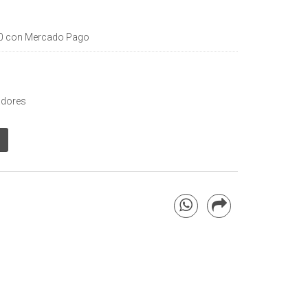
0
con Mercado Pago
adores