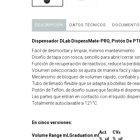
DESCRIPCIÓN
DATOS TÉCNICOS
DOCUMENTOS
Dispensador DLab DispensMate-PRO, Pistón De PT
Fácil de desmontar y limpiar, mínimo mantenimiento.
Diseño de tapa con rosca, sencillo para abrir/cerrar si
Función de recuperación de reactivos, reduce la perdid
Volumen seleccionado se ajusta de manera fácil y rápi
Mecanismo de bloqueo de volumen rápido, confiable y 
Tubo de llenado flexible que se adapta a botellas de re
Pistón de Teflón, de diseño suave que facilita el dispen
Las partes que entran en contacto con el liquído dispen
Totalmente autoclavable a 121°C.
En cinco versiones:
A≤±
CV≤
Volume Range mL
Graduation ml
%
μl
%
μl