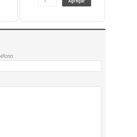
léfono