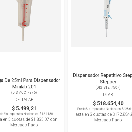
Dispensador Repetitivo Ste
ga De 25ml Para Dispensador
Stepper
Minilab 201
(
DIS_STE_7507
)
(
DIS_ACC_7376
)
DLAB
DELTALAB
$ 518.654,40
$ 5.499,21
Precio Sin Impuestos Nacionales:
$428.6
Hasta en
3
cuotas de
$172.884,
cio Sin Impuestos Nacionales:
$4.544,80
a en
3
cuotas de
$1.833,07
con
Mercado Pago
Mercado Pago