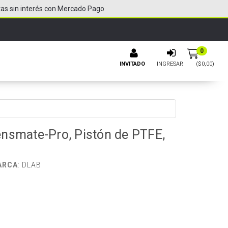
tas sin interés con Mercado Pago
0
INVITADO
INGRESAR
($
0,00
)
nsmate-Pro, Pistón de PTFE,
ARCA
:
DLAB