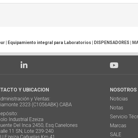
ur | Equipamiento integral para Laboratorios |
DISPENSADORES
|
MA
TACTO Y UBICACION
NOSOTROS
ministración y Ventas:
Noticias
monte 2323 (C1056ABK) CABA
Notas
pósito:
Servicio Téc
 Industrial Ezeiza
te Del Inca 2450, Esq.Canelones
Marcas
e 11 SN, Lote 239-240
SALE
Ezeiza Cañuelas Km 41