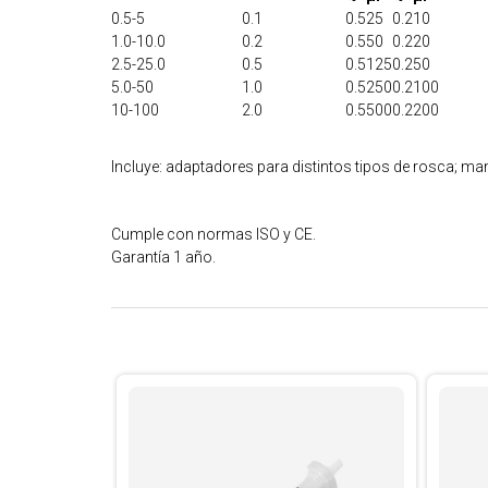
0.5-5
0.1
0.5
25
0.2
10
1.0-10.0
0.2
0.5
50
0.2
20
2.5-25.0
0.5
0.5
125
0.2
50
5.0-50
1.0
0.5
250
0.2
100
10-100
2.0
0.5
500
0.2
200
Incluye: adaptadores para distintos tipos de rosca; ma
Cumple con normas ISO y CE.
Garantía 1 año.