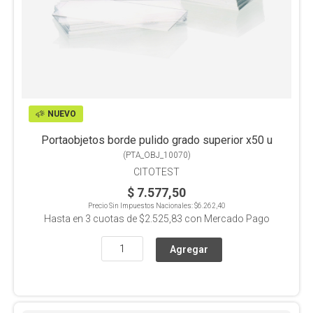
NUEVO
Portaobjetos borde pulido grado superior x50 u
(
PTA_OBJ_10070
)
CITOTEST
$ 7.577,50
Precio Sin Impuestos Nacionales:
$6.262,40
Hasta en
3
cuotas de
$2.525,83
con Mercado Pago