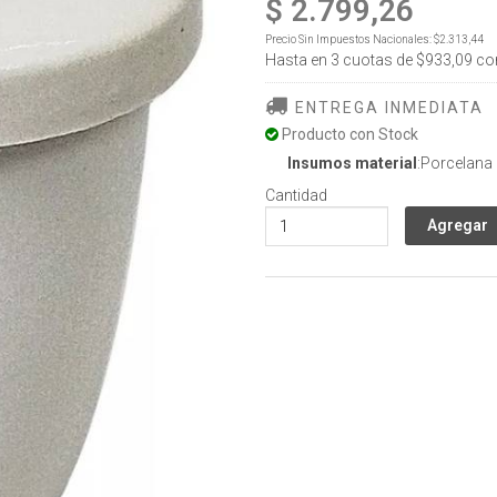
$ 2.799,26
Precio Sin Impuestos Nacionales:
$2.313,44
Hasta en
3
cuotas de
$933,09
co
ENTREGA INMEDIATA
Producto con Stock
Insumos material
:Porcelana
Cantidad