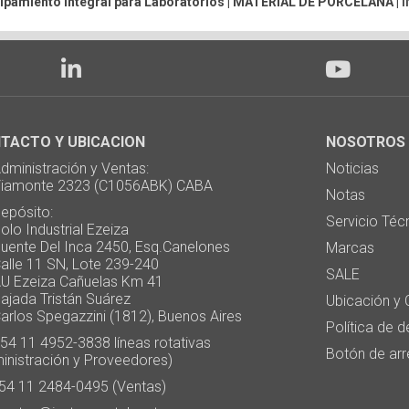
ipamiento integral para Laboratorios |
MATERIAL DE PORCELANA
|
TACTO Y UBICACION
NOSOTROS
ministración y Ventas:
Noticias
monte 2323 (C1056ABK) CABA
Notas
pósito:
Servicio Téc
 Industrial Ezeiza
te Del Inca 2450, Esq.Canelones
Marcas
e 11 SN, Lote 239-240
SALE
Ezeiza Cañuelas Km 41
ada Tristán Suárez
Ubicación y 
os Spegazzini (1812), Buenos Aires
Política de 
4 11 4952-3838 líneas rotativas
Botón de arr
inistración y Proveedores)
4 11 2484-0495 (Ventas)