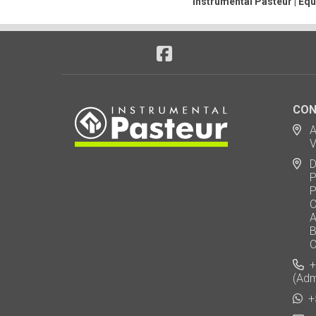
Instrumental Pasteur | Equ
CON
Ad
Via
De
Polo
Puen
Call
AU 
Baj
Carl
+5
(Adm
+5