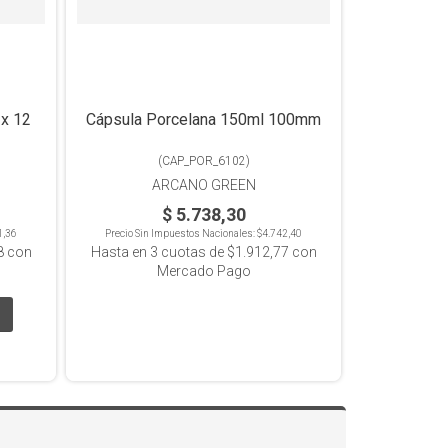
 x 12
Cápsula Porcelana 150ml 100mm
(
CAP_POR_6102
)
ARCANO GREEN
$ 5.738,30
1,36
Precio Sin Impuestos Nacionales:
$4.742,40
8
con
Hasta en
3
cuotas de
$1.912,77
con
Mercado Pago