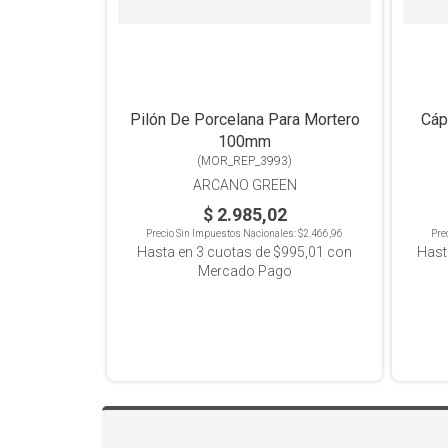
Pilón De Porcelana Para Mortero
Cáp
100mm
(
MOR_REP_3993
)
ARCANO GREEN
$ 2.985,02
Precio Sin Impuestos Nacionales:
$2.466,96
Pre
Hasta en
3
cuotas de
$995,01
con
Hast
Mercado Pago