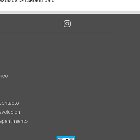
INSUMOS DE LABORATORIO
nico
Contacto
devolución
epentimiento