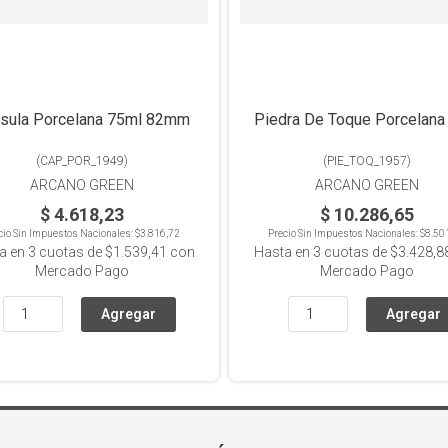
sula Porcelana 75ml 82mm
Piedra De Toque Porcelana
(
CAP_POR_1949
)
(
PIE_TOQ_1957
)
ARCANO GREEN
ARCANO GREEN
$ 4.618,23
$ 10.286,65
cio Sin Impuestos Nacionales:
$3.816,72
Precio Sin Impuestos Nacionales:
$8.50
a en
3
cuotas de
$1.539,41
con
Hasta en
3
cuotas de
$3.428,8
Mercado Pago
Mercado Pago