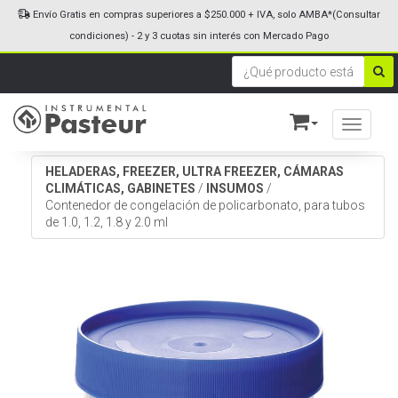
Envío Gratis en compras superiores a $250.000 + IVA, solo AMBA*(Consultar
condiciones) - 2 y 3 cuotas sin interés con Mercado Pago
Toggle n
HELADERAS, FREEZER, ULTRA FREEZER, CÁMARAS
CLIMÁTICAS, GABINETES
/
INSUMOS
/
Contenedor de congelación de policarbonato, para tubos
de 1.0, 1.2, 1.8 y 2.0 ml