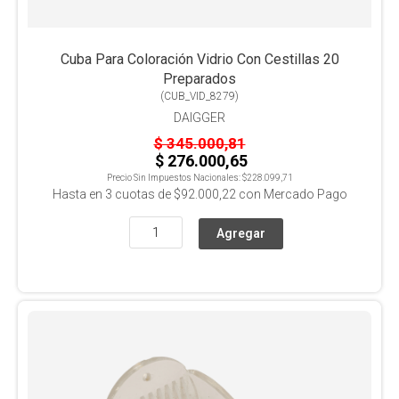
Cuba Para Coloración Vidrio Con Cestillas 20
Preparados
(
CUB_VID_8279
)
DAIGGER
$ 345.000,81
$ 276.000,65
Precio Sin Impuestos Nacionales:
$228.099,71
Hasta en
3
cuotas de
$92.000,22
con Mercado Pago