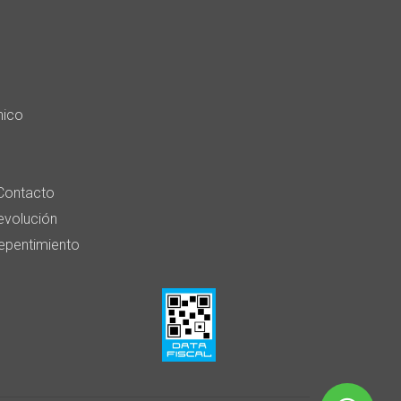
nico
Contacto
devolución
epentimiento