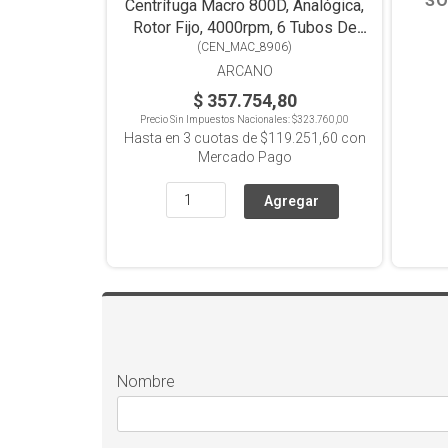
SO
Centrífuga Macro 800D, Analógica,
Rotor Fijo, 4000rpm, 6 Tubos De
(
CEN_MAC_8906
10/15ml
)
ARCANO
$ 357.754,80
Precio Sin Impuestos Nacionales:
$323.760,00
Hasta en
3
cuotas de
$119.251,60
con
Mercado Pago
Nombre