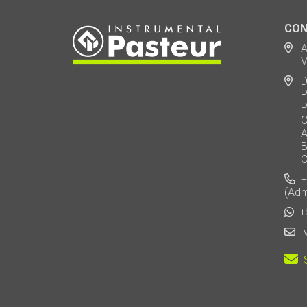
CON
Ad
Via
De
Polo
Puen
Call
AU 
Baj
Carl
+5
(Adm
+5
v
S