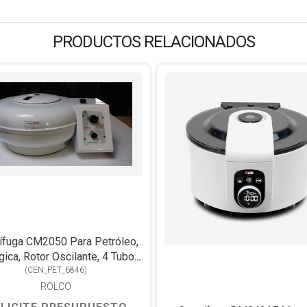
PRODUCTOS RELACIONADOS
ífuga CM2050 Para Petróleo,
gica, Rotor Oscilante, 4 Tubos
Torpedo De 100ml
(
CEN_PET_6846
)
ROLCO