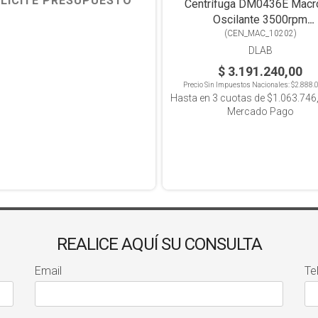
LICITE PRESUPUESTO
Centrífuga DM0436E Macr
Oscilante 3500rpm
12x10ml/12x15ml
(
CEN_MAC_10202
)
DLAB
$ 3.191.240,00
Precio Sin Impuestos Nacionales:
$2.888.
Hasta en
3
cuotas de
$1.063.746
Mercado Pago
REALICE AQUÍ SU CONSULTA
Email
Te