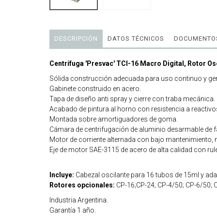
DESCRIPCIÓN
DATOS TÉCNICOS
DOCUMENTOS
Centrífuga 'Presvac' TCI-16 Macro Digital, Rotor O
Sólida construcción adecuada para uso continuo y gen
Gabinete construido en acero.
Tapa de diseño anti spray y cierre con traba mecánica.
Acabado de pintura al horno con resistencia a reactivo
Montada sobre amortiguadores de goma.
Cámara de centrifugación de aluminio desarmable de fá
Motor de corriente alternada con bajo mantenimiento,
Eje de motor SAE-3115 de acero de alta calidad con ru
Incluye:
Cabezal oscilante para 16 tubos de 15ml y ad
Rotores opcionales:
CP-16;CP-24; CP-4/50; CP-6/50; C
Industria Argentina.
Garantía 1 año.