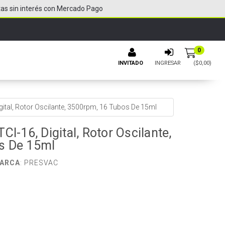
tas sin interés con Mercado Pago
0
INVITADO
INGRESAR
($
0,00
)
gital, Rotor Oscilante, 3500rpm, 16 Tubos De 15ml
CI-16, Digital, Rotor Oscilante,
s De 15ml
ARCA
:
PRESVAC