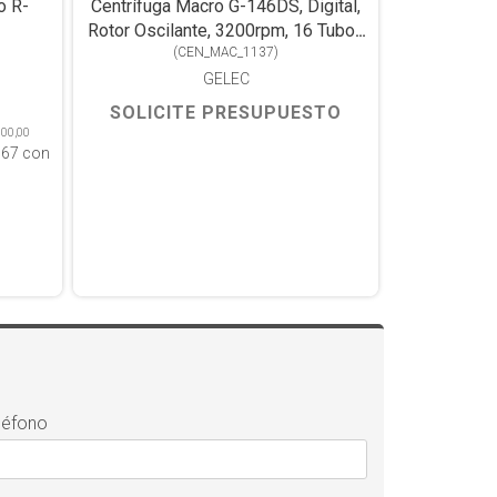
o R-
Centrífuga Macro G-146DS, Digital,
Rotor Oscilante, 3200rpm, 16 Tubos
(
CEN_MAC_1137
De 10/15ml
)
GELEC
SOLICITE PRESUPUESTO
000,00
,67
con
léfono