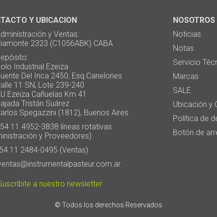
TACTO Y UBICACION
NOSOTROS
ministración y Ventas:
Noticias
monte 2323 (C1056ABK) CABA
Notas
pósito:
Servicio Téc
 Industrial Ezeiza
te Del Inca 2450, Esq.Canelones
Marcas
e 11 SN, Lote 239-240
SALE
Ezeiza Cañuelas Km 41
ada Tristán Suárez
Ubicación y 
os Spegazzini (1812), Buenos Aires
Política de 
4 11 4952-3838 líneas rotativas
Botón de arr
inistración y Proveedores)
4 11 2484-0495 (Ventas)
entas@instrumentalpasteur.com.ar
uscribite a nuestro newsletter
© Todos los derechos Reservados