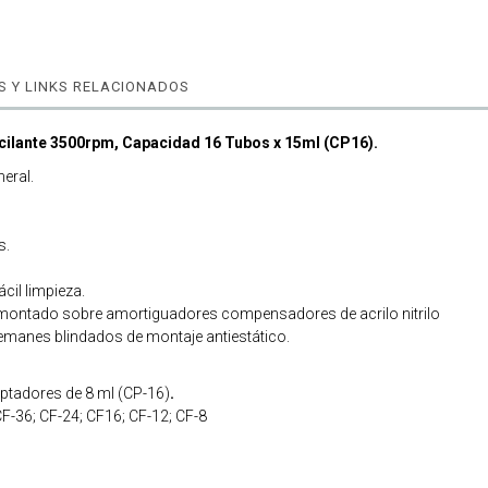
 Y LINKS RELACIONADOS
scilante 3500rpm, Capacidad 16 Tubos x 15ml (CP16).
eral.
s.
cil limpieza.
 montado sobre amortiguadores compensadores de acrilo nitrilo
lemanes blindados de montaje antiestático.
aptadores de 8 ml (CP-16)
.
F-36; CF-24; CF16; CF-12; CF-8