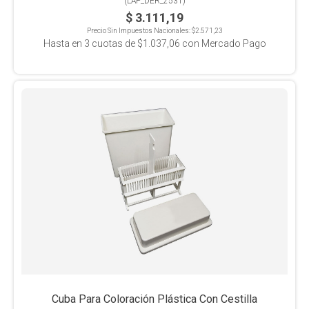
(
LAP_DER_2531
)
$ 3.111,19
Precio Sin Impuestos Nacionales:
$2.571,23
Hasta en
3
cuotas de
$1.037,06
con Mercado Pago
Cuba Para Coloración Plástica Con Cestilla