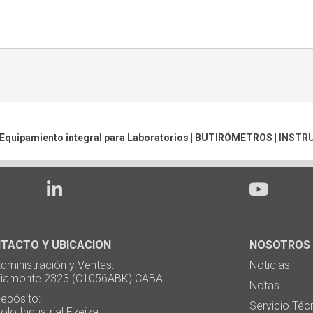
 Equipamiento integral para Laboratorios |
BUTIRÓMETROS
|
INSTR
TACTO Y UBICACION
NOSOTROS
ministración y Ventas:
Noticias
monte 2323 (C1056ABK) CABA
Notas
pósito:
Servicio Téc
 Industrial Ezeiza