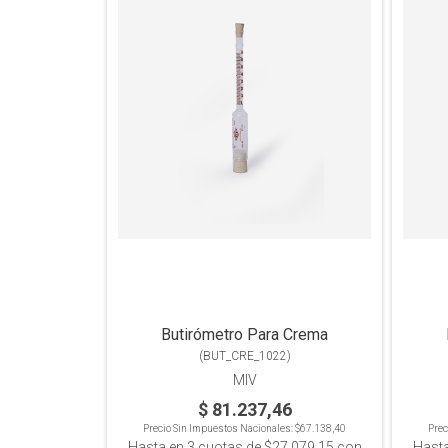
Butirómetro Para Crema
(
BUT_CRE_1022
)
MIV
$ 81.237,46
Precio Sin Impuestos Nacionales:
$67.138,40
Prec
Hasta en
3
cuotas de
$27.079,15
con
Hast