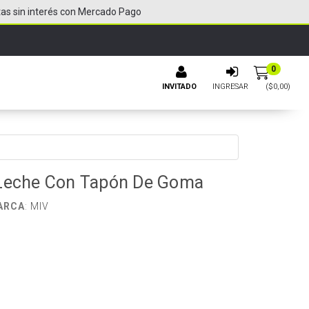
tas sin interés con Mercado Pago
0
INVITADO
INGRESAR
($
0,00
)
 Leche Con Tapón De Goma
ARCA
:
MIV