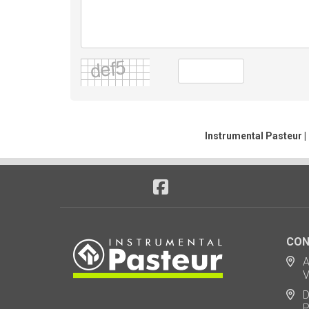
Instrumental Pasteur |
CON
Ad
Via
De
Polo