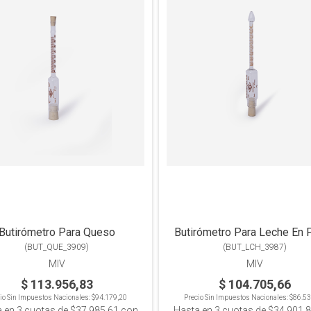
Butirómetro Para Queso
Butirómetro Para Leche En 
(
BUT_QUE_3909
)
(
BUT_LCH_3987
)
MIV
MIV
$ 113.956,83
$ 104.705,66
io Sin Impuestos Nacionales:
$94.179,20
Precio Sin Impuestos Nacionales:
$86.53
a en
3
cuotas de
$37.985,61
con
Hasta en
3
cuotas de
$34.901,