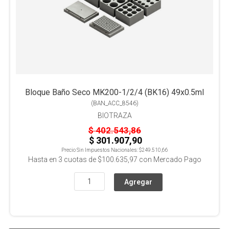
Bloque Baño Seco MK200-1/2/4 (BK16) 49x0.5ml
(
BAN_ACC_8546
)
BIOTRAZA
$ 402.543,86
$ 301.907,90
Precio Sin Impuestos Nacionales:
$249.510,66
Hasta en
3
cuotas de
$100.635,97
con Mercado Pago