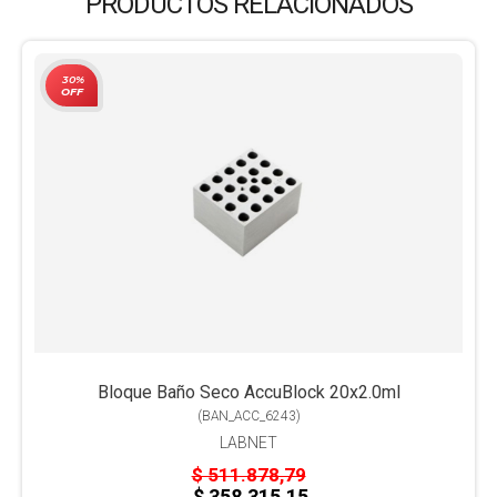
PRODUCTOS RELACIONADOS
30%
OFF
Bloque Baño Seco AccuBlock 20x2.0ml
(
BAN_ACC_6243
)
LABNET
$ 511.878,79
$ 358.315,15