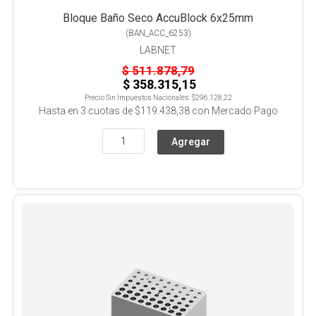
Bloque Baño Seco AccuBlock 6x25mm
(
BAN_ACC_6253
)
LABNET
$ 511.878,79
$ 358.315,15
Precio Sin Impuestos Nacionales:
$296.128,22
Hasta en
3
cuotas de
$119.438,38
con Mercado Pago