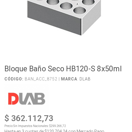
Bloque Baño Seco HB120-S 8x50ml
CÓDIGO:
BAN_ACC_8752 |
MARCA
:
DLAB
$ 362.112,73
Precio Sin Impuestos Nacionales:
$299.266,72
Hasta en
3
cuotas de
$120.704,24
con Mercado Pago