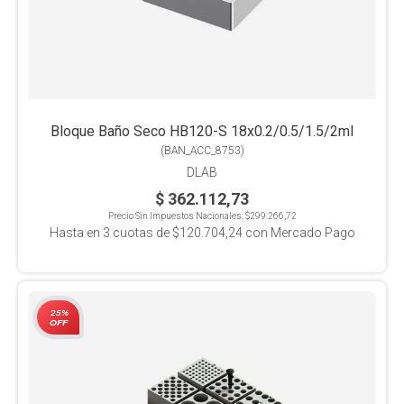
Bloque Baño Seco HB120-S 18x0.2/0.5/1.5/2ml
(
BAN_ACC_8753
)
DLAB
$ 362.112,73
Precio Sin Impuestos Nacionales:
$299.266,72
Hasta en
3
cuotas de
$120.704,24
con Mercado Pago
25%
OFF