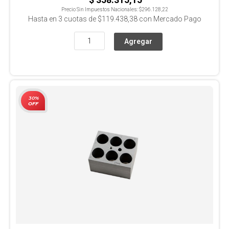
Precio Sin Impuestos Nacionales:
$296.128,22
Hasta en
3
cuotas de
$119.438,38
con Mercado Pago
30%
OFF