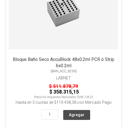
Bloque Baño Seco AccuBlock 48x0.2ml PCR ó Strip
6x0.2ml
(
BAN_ACC_6256
)
LABNET
$ 511.878,79
$ 358.315,15
Precio Sin Impuestos Nacionales:
$296.128,22
Hasta en
3
cuotas de
$119.438,38
con Mercado Pago