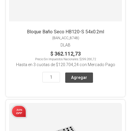
Bloque Baño Seco HB120-S 54x0.2ml
(
BAN_ACC_8748
)
DLAB
$ 362.112,73
Precio Sin Impuestos Nacionales:
$299.266,72
Hasta en
3
cuotas de
$120.704,24
con Mercado Pago
30%
OFF