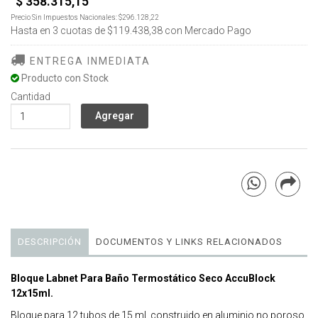
$ 358.315,15
Precio Sin Impuestos Nacionales:
$296.128,22
Hasta en
3
cuotas de
$119.438,38
con Mercado Pago
ENTREGA INMEDIATA
Producto con Stock
Cantidad
DESCRIPCIÓN
DOCUMENTOS Y LINKS RELACIONADOS
Bloque Labnet Para Baño Termostático Seco AccuBlock
12x15ml.
Bloque para 12 tubos de 15 ml, construido en aluminio no poroso