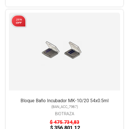
25%
OFF
Bloque Baño Incubador MK-10/20 54x0.5ml
(
BAN_ACC_7987
)
BIOTRAZA
$ 475.734,83
$ 356.801,12