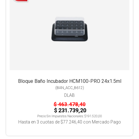
Bloque Baño Incubador HCM100-PRO 24x1.5ml
(
BAN_ACC_8612
)
DLAB
$ 463.478,40
$ 231.739,20
Precio Sin Impuestos Nacionales:
$191.520,00
Hasta en
3
cuotas de
$77.246,40
con Mercado Pago