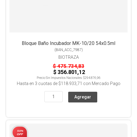
Bloque Baño Incubador MK-10/20 54x0.5ml
(
BAN_ACC_7987
)
BIOTRAZA
$ 475.734,83
$ 356.801,12
Precio Sin Impuestos Nacionales:
$294.876,96
Hasta en
3
cuotas de
$118.933,71
con Mercado Pago
50%
OFF