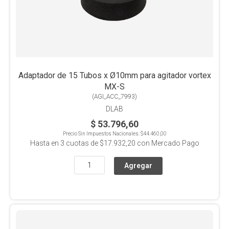
Adaptador de 15 Tubos x Ø10mm para agitador vortex
MX-S
(
AGI_ACC_7993
)
DLAB
$ 53.796,60
Precio Sin Impuestos Nacionales:
$44.460,00
Hasta en
3
cuotas de
$17.932,20
con Mercado Pago