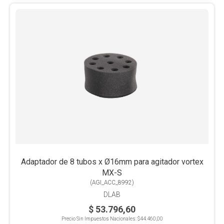
Adaptador de 8 tubos x Ø16mm para agitador vortex
MX-S
(
AGI_ACC_8992
)
DLAB
$ 53.796,60
Precio Sin Impuestos Nacionales:
$44.460,00