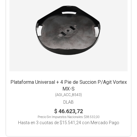
Plataforma Universal + 4 Pie de Succion P/Agit Vortex
MX-S
(
AGI_ACC_8543
)
DLAB
$ 46.623,72
Precio Sin Impuestos Nacionales:
$38.532,00
Hasta en
3
cuotas de
$15.541,24
con Mercado Pago