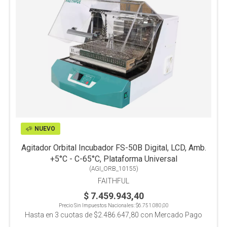
NUEVO
Agitador Orbital Incubador FS-50B Digital, LCD, Amb.
+5°C - C-65°C, Plataforma Universal
(
AGI_ORB_10155
)
FAITHFUL
$ 7.459.943,40
Precio Sin Impuestos Nacionales:
$6.751.080,00
Hasta en
3
cuotas de
$2.486.647,80
con Mercado Pago