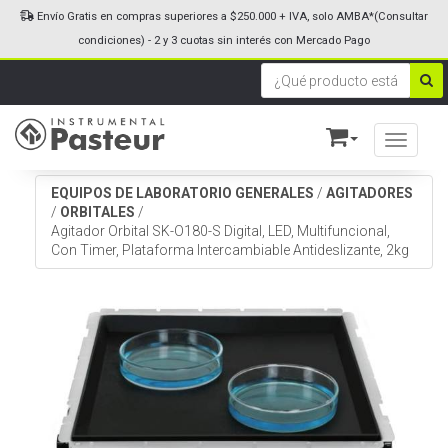
Envío Gratis en compras superiores a $250.000 + IVA, solo AMBA*(Consultar
condiciones) - 2 y 3 cuotas sin interés con Mercado Pago
Toggle n
EQUIPOS DE LABORATORIO GENERALES
/
AGITADORES
/
ORBITALES
/
Agitador Orbital SK-O180-S Digital, LED, Multifuncional,
Con Timer, Plataforma Intercambiable Antideslizante, 2kg