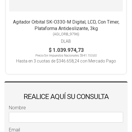
Agitador Orbital SK-O330-M Digital, LCD, Con Timer,
Plataforma Antideslizante, 3kg
(
AGI_ORB_9796
)
DLAB
$ 1.039.974,73
Precio Sin Impuestos Nacionales:
$941.153,60
Hasta en
3
cuotas de
$346.658,24
con Mercado Pago
REALICE AQUÍ SU CONSULTA
Nombre
Email