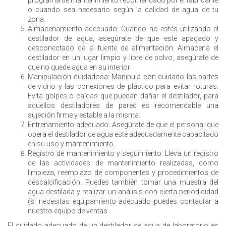
programa de mantenimiento recomendado por el fabricante
o cuando sea necesario según la calidad de agua de tu
zona.
Almacenamiento adecuado: Cuando no estés utilizando el
destilador de agua, asegúrate de que esté apagado y
desconectado de la fuente de alimentación. Almacena el
destilador en un lugar limpio y libre de polvo, asegúrate de
que no quede agua en su interior
Manipulación cuidadosa: Manipula con cuidado las partes
de vidrio y las conexiones de plástico para evitar roturas.
Evita golpes o caídas que puedan dañar el destilador, para
aquellos destiladores de pared es recomendable una
sujeción firme y estable a la misma.
Entrenamiento adecuado: Asegúrate de que el personal que
opera el destilador de agua esté adecuadamente capacitado
en su uso y mantenimiento.
Registro de mantenimiento y seguimiento: Lleva un registro
de las actividades de mantenimiento realizadas, como
limpieza, reemplazo de componentes y procedimientos de
descalcificación. Puedes también tomar una muestra del
agua destilada y realizar un análisis con cierta periodicidad
(si necesitas equipamiento adecuado puedes contactar a
nuestro equipo de ventas .
El cuidado adecuado de un destilador de agua de laboratorio es