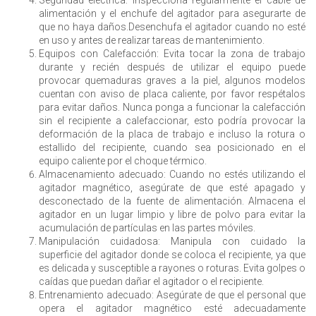
Seguridad eléctrica: Inspecciona regularmente el cable de
alimentación y el enchufe del agitador para asegurarte de
que no haya daños.Desenchufa el agitador cuando no esté
en uso y antes de realizar tareas de mantenimiento.
Equipos con Calefacción: Evita tocar la zona de trabajo
durante y recién después de utilizar el equipo puede
provocar quemaduras graves a la piel, algunos modelos
cuentan con aviso de placa caliente, por favor respétalos
para evitar daños. Nunca ponga a funcionar la calefacción
sin el recipiente a calefaccionar, esto podría provocar la
deformación de la placa de trabajo e incluso la rotura o
estallido del recipiente, cuando sea posicionado en el
equipo caliente por el choque térmico.
Almacenamiento adecuado: Cuando no estés utilizando el
agitador magnético, asegúrate de que esté apagado y
desconectado de la fuente de alimentación. Almacena el
agitador en un lugar limpio y libre de polvo para evitar la
acumulación de partículas en las partes móviles.
Manipulación cuidadosa: Manipula con cuidado la
superficie del agitador donde se coloca el recipiente, ya que
es delicada y susceptible a rayones o roturas. Evita golpes o
caídas que puedan dañar el agitador o el recipiente.
Entrenamiento adecuado: Asegúrate de que el personal que
opera el agitador magnético esté adecuadamente