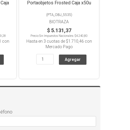
 Caja
Portaobjetos Frosted Caja x50u
(
PTA_OBJ_5535
)
BIOTRAZA
$ 5.131,37
9,28
Precio Sin Impuestos Nacionales:
$4.240,80
1
con
Hasta en
3
cuotas de
$1.710,46
con
Mercado Pago
léfono