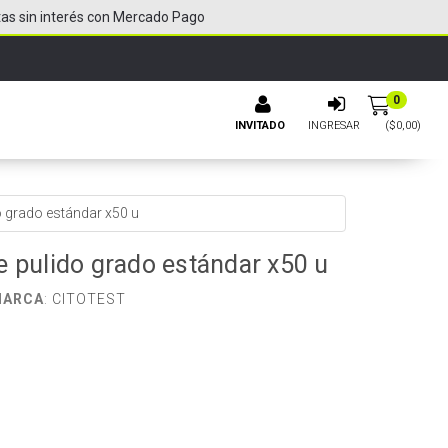
tas sin interés con Mercado Pago
0
INVITADO
INGRESAR
($
0,00
)
o grado estándar x50 u
e pulido grado estándar x50 u
ARCA
:
CITOTEST