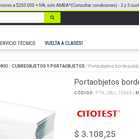
riores a $250.000 + IVA, solo AMBA*(Consultar condiciones) - 2 y 3 cuo
ERVICIO TECNICO
VUELTA A CLASES!
DRIO
/
CUBREOBJETOS Y PORTAOBJETOS
/
Portaobjetos borde pulid
Portaobjetos bord
CÓDIGO:
PTA_OBJ_10069 |
M
$ 3.108,25