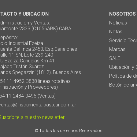
TACTO Y UBICACION
NOSOTROS
ministración y Ventas:
Noticias
monte 2323 (C1056ABK) CABA
Notas
pósito:
Servicio Téc
 Industrial Ezeiza
te Del Inca 2450, Esq.Canelones
Marcas
e 11 SN, Lote 239-240
SALE
Ezeiza Cañuelas Km 41
ada Tristán Suárez
Ubicación y 
os Spegazzini (1812), Buenos Aires
Política de 
4 11 4952-3838 líneas rotativas
Botón de arr
inistración y Proveedores)
4 11 2484-0495 (Ventas)
entas@instrumentalpasteur.com.ar
uscribite a nuestro newsletter
© Todos los derechos Reservados