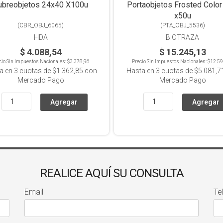
Cubreobjetos 24x40 X100u
Portaobjetos Frosted Color
x50u
(
CBR_OBJ_6065
)
(
PTA_OBJ_5536
)
HDA
BIOTRAZA
$ 4.088,54
$ 15.245,13
cio Sin Impuestos Nacionales:
$3.378,96
Precio Sin Impuestos Nacionales:
$12.59
a en
3
cuotas de
$1.362,85
con
Hasta en
3
cuotas de
$5.081,7
Mercado Pago
Mercado Pago
REALICE AQUÍ SU CONSULTA
Email
Te