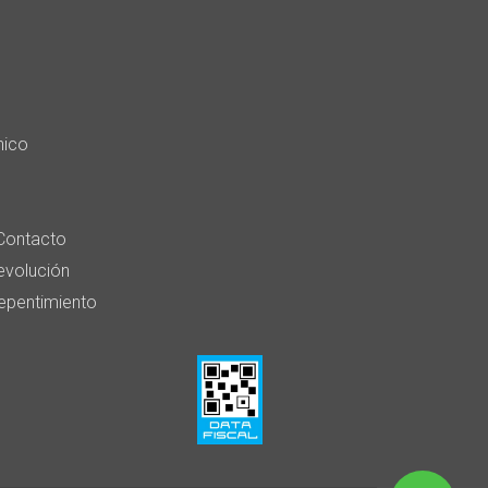
nico
Contacto
devolución
epentimiento