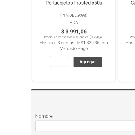
Portaobjetos Frosted x50u
(
PTA_OBJ_9398
)
HDA
$ 3.991,06
Precio Sin Impuestos Nacionales:
$3.298,40
Pre
Hasta en
3
cuotas de
$1.330,35
con
Hast
Mercado Pago
Nombre