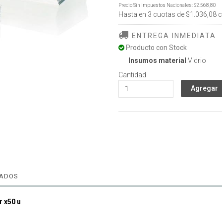
Precio Sin Impuestos Nacionales:
$2.568,80
Hasta en
3
cuotas de
$1.036,08
c
ENTREGA INMEDIATA
Producto con Stock
Insumos material
:Vidrio
Cantidad
NADOS
r x50 u