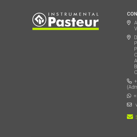
CON
Ad
Via
De
Polo
Puen
Call
AU 
Baj
Carl
+5
(Adm
+5
v
S