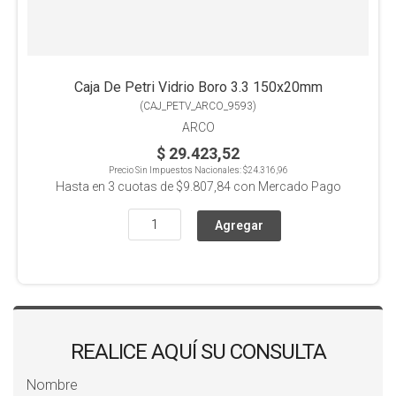
Caja De Petri Vidrio Boro 3.3 150x20mm
(
CAJ_PETV_ARCO_9593
)
ARCO
$ 29.423,52
Precio Sin Impuestos Nacionales:
$24.316,96
Hasta en
3
cuotas de
$9.807,84
con Mercado Pago
REALICE AQUÍ SU CONSULTA
Nombre