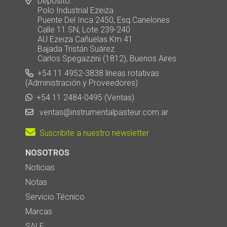
Depósito:
Polo Industrial Ezeiza
Puente Del Inca 2450, Esq.Canelones
Calle 11 SN, Lote 239-240
AU Ezeiza Cañuelas Km 41
Bajada Tristán Suárez
Carlos Spegazzini (1812), Buenos Aires
+54 11 4952-3838 líneas rotativas
(Administración y Proveedores)
+54 11 2484-0495 (Ventas)
ventas@instrumentalpasteur.com.ar
Suscribite a nuestro newsletter
NOSOTROS
Noticias
Notas
Servicio Técnico
Marcas
SALE