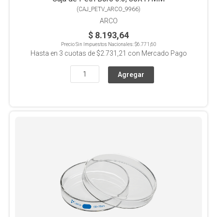
(
CAJ_PETV_ARCO_9966
)
ARCO
$ 8.193,64
Precio Sin Impuestos Nacionales:
$6.771,60
Hasta en
3
cuotas de
$2.731,21
con Mercado Pago